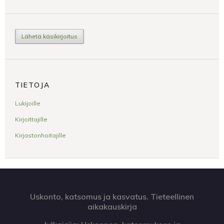
Lähetä käsikirjoitus
TIETOJA
Lukijoille
Kirjoittajille
Kirjastonhoitajille
Uskonto, katsomus ja kasvatus. Tieteellinen
aikakauskirja