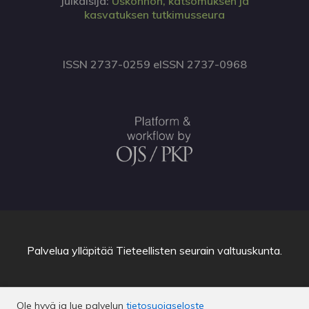
Julkaisija:
Uskonnon, katsomuksen ja
kasvatuksen tutkimusseura
ISSN 2737-0259 eISSN 2737-0968
Palvelua ylläpitää
Tieteellisten seurain valtuuskunta
.
Ole hyvä ja lue palvelun
tietosuojaseloste