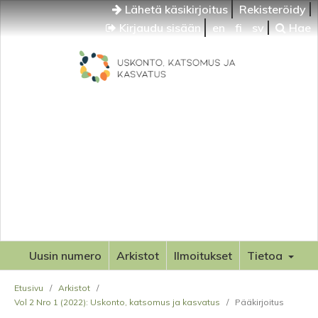
Lähetä käsikirjoitus
Rekisteröidy
Kirjaudu sisään
en
fi
sv
Hae
Uusin numero
Arkistot
Ilmoitukset
Tietoa
Etusivu
/
Arkistot
/
Vol 2 Nro 1 (2022): Uskonto, katsomus ja kasvatus
/
Pääkirjoitus