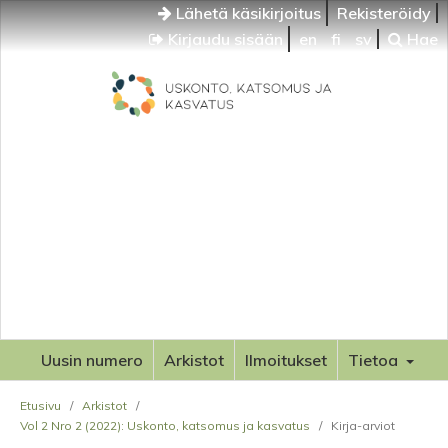
Lähetä käsikirjoitus
Rekisteröidy
Kirjaudu sisään
en
fi
sv
Hae
Uusin numero
Arkistot
Ilmoitukset
Tietoa
Etusivu
/
Arkistot
/
Vol 2 Nro 2 (2022): Uskonto, katsomus ja kasvatus
/
Kirja-arviot