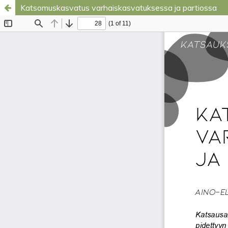
Katsomuskasvatus varhaiskasvatuksessa ja partiossa