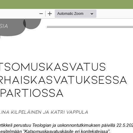
Palvelua ylläpitää
Tieteellisten seurain valtuuskun