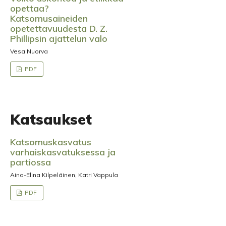
opettaa?
Katsomusaineiden
opetettavuudesta D. Z.
Phillipsin ajattelun valo
Vesa Nuorva
PDF
Katsaukset
Katsomuskasvatus
varhaiskasvatuksessa ja
partiossa
Aino-Elina Kilpeläinen, Katri Vappula
PDF