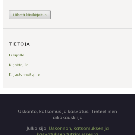
Lähetä käsikirjoitus
TIETOJA
Lukijoille
Kirjoittajille
Kirjastonhoitajille
Uskonto, katsomus ja kasvatus. Tieteellinen
aikakauskirja
Julkaisija:
Uskonnon, katsomuksen ja
kasvatuksen tutkimusseura