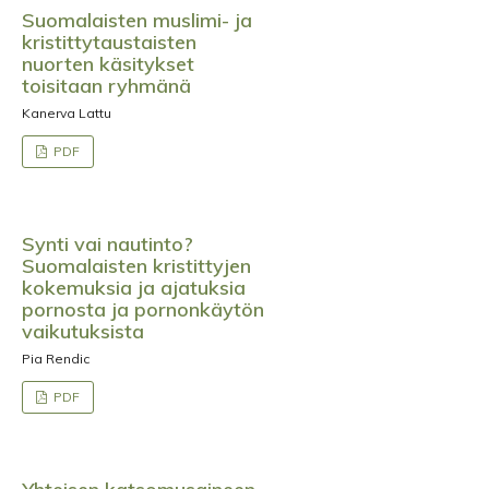
Suomalaisten muslimi- ja
kristittytaustaisten
nuorten käsitykset
toisitaan ryhmänä
Kanerva Lattu
PDF
Synti vai nautinto?
Suomalaisten kristittyjen
kokemuksia ja ajatuksia
pornosta ja pornonkäytön
vaikutuksista
Pia Rendic
PDF