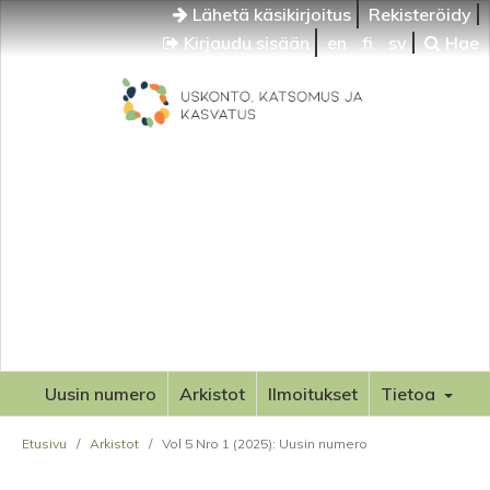
Lähetä käsikirjoitus
Rekisteröidy
Kirjaudu sisään
en
fi
sv
Hae
Uusin numero
Arkistot
Ilmoitukset
Tietoa
Etusivu
/
Arkistot
/
Vol 5 Nro 1 (2025): Uusin numero