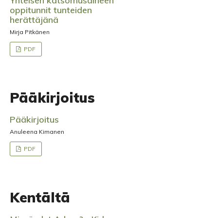
Yhteisen katsomusaineen
oppitunnit tunteiden
herättäjänä
Mirja Pitkänen
PDF
Pääkirjoitus
Pääkirjoitus
Anuleena Kimanen
PDF
Kentältä