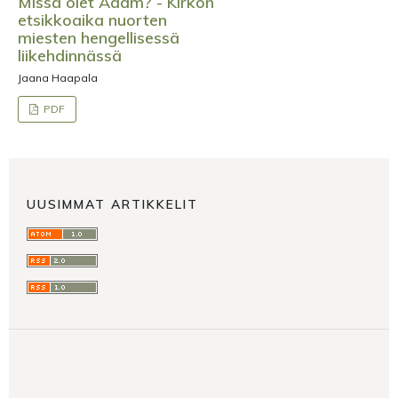
Missä olet Adam? - Kirkon
etsikkoaika nuorten
miesten hengellisessä
liikehdinnässä
Jaana Haapala
PDF
UUSIMMAT ARTIKKELIT