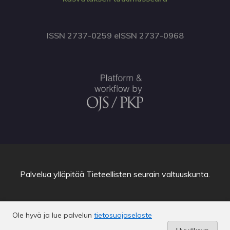
ISSN 2737-0259 eISSN 2737-0968
Palvelua ylläpitää
Tieteellisten seurain valtuuskunta
.
Ole hyvä ja lue palvelun
tietosuojaseloste