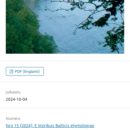
PDF (Englanti)
Julkaistu
2024-10-04
Numero
Nro 15 (2024): E litoribus Balticis etymologiae