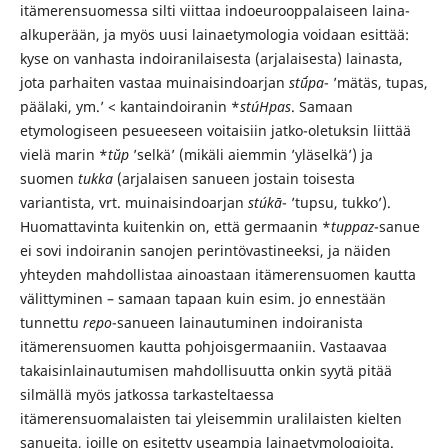
itämerensuomessa silti viittaa indoeurooppalaiseen laina-
alkuperään, ja myös uusi laina­etymologia voidaan esittää:
kyse on vanhasta indoiranilaisesta (arjalaisesta) lainasta,
jota parhaiten vastaa muinaisindoarjan
stū́pa
- ’mätäs, tupas,
päälaki, ym.’ < kantaindoiranin *
stúHpas
. Samaan
etymologiseen pesueeseen voitaisiin jatko-oletuksin liittää
vielä marin *
tŭp
’selkä’ (mikäli aiemmin ’yläselkä’) ja
suomen
tukka
(arjalaisen sanueen jostain toisesta
variantista, vrt. muinais­indoarjan
stúkā
- ’tupsu, tukko’).
Huomattavinta kuitenkin on, että germaanin *
tuppaz
-sanue
ei sovi indoiranin sanojen perintövastineeksi, ja näiden
yhteyden mahdollistaa ainoastaan itämerensuomen kautta
välittyminen – samaan tapaan kuin esim. jo ennestään
tunnettu
repo
-sanueen lainautuminen indoiranista
itämerensuomen kautta pohjoisgermaaniin. Vastaavaa
takaisinlainautumisen mahdollisuutta onkin syytä pitää
silmällä myös jatkossa tarkasteltaessa
itämerensuomalaisten tai yleisemmin uralilaisten kielten
sanueita, joille on esitetty useampia lainaetymologioita.