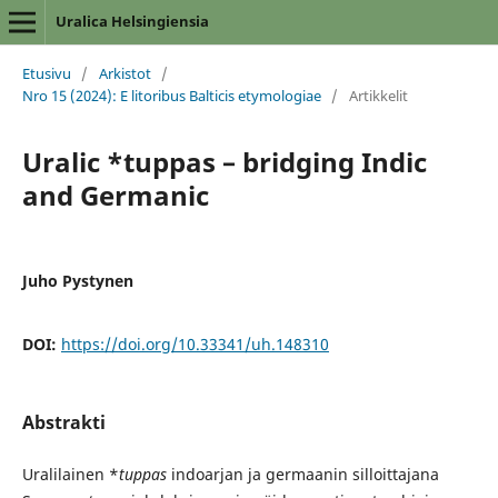
Uralica Helsingiensia
Etusivu
/
Arkistot
/
Nro 15 (2024): E litoribus Balticis etymologiae
/
Artikkelit
Uralic *tuppas – bridging Indic
and Germanic
Juho Pystynen
DOI:
https://doi.org/10.33341/uh.148310
Abstrakti
Uralilainen *
tuppas
indoarjan ja germaanin silloittajana