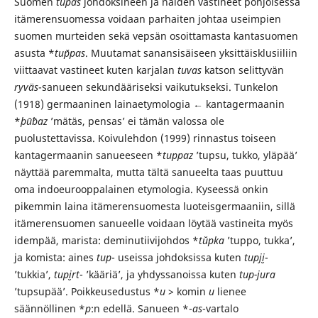
Suomen
tupas
johdoksineen ja näiden vastineet pohjoisessa
itämerensuomessa voidaan parhaiten johtaa useimpien
suomen murteiden sekä vepsän osoittamasta kantasuomen
asusta *
tup̆pas
. Muutamat sanansisäiseen yksittäisklusiiliin
viittaavat vastineet kuten karjalan
tuvas
katson selittyvän
ryväs
-sanueen sekundääriseksi vaikutukseksi. Tunkelon
(1918) germaaninen lainaetymologia ← kantagermaanin
*
þūƀaz
’mätäs, pensas’ ei tämän valossa ole
puolustettavissa. Koivulehdon (1999) rinnastus toiseen
kantagermaanin sanueeseen *
tuppaz
’tupsu, tukko, yläpää’
näyttää paremmalta, mutta tältä sanueelta taas puuttuu
oma indoeurooppalainen etymologia. Kyseessä onkin
pikemmin laina itämerensuomesta luoteisgermaaniin, sillä
itämerensuomen sanueelle voidaan löytää vastineita myös
idempää, marista: deminutiivijohdos *
tŭpka
’tuppo, tukka’,
ja komista: aines
tup
- useissa johdoksissa kuten
tupji̮
-
’tukkia’,
tupi̮rt
- ’kääriä’, ja yhdyssanoissa kuten
tup-jura
’tupsupää’. Poikkeusedustus *
u
> komin
u
lienee
säännöllinen *
p
:n edellä. Sanueen *-
as
-vartalo