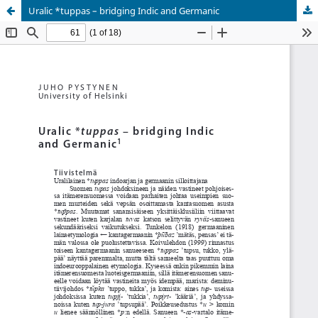
Uralic *tuppas – bridging Indic and Germanic
Palvelua ylläpitää
Tieteellisten seurain valtuuskunta
.