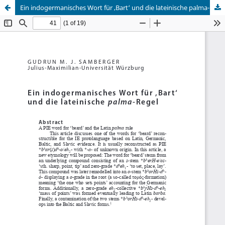
Ein indogermanisches Wort für ‚Bart‘ und die lateinische palma-Regel
Palvelua ylläpitää
Tieteellisten seurain valtuuskunta
.