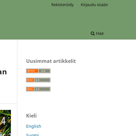
Rekisteröidy
Kirjaudu sisään
Hae
Uusimmat artikkelit
an
Kieli
English
Suomi