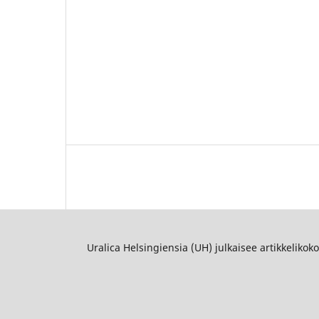
Uralica Helsingiensia (UH) julkaisee artikkelikok