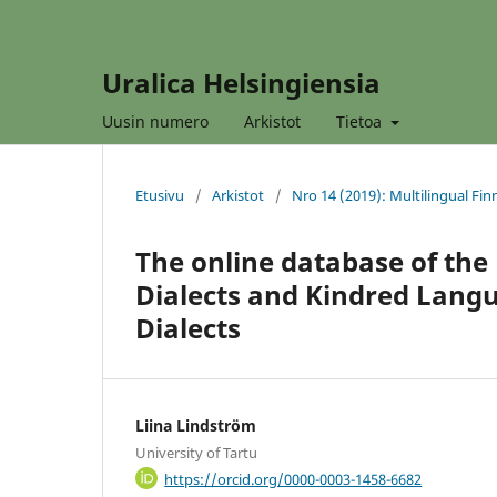
Uralica Helsingiensia
Uusin numero
Arkistot
Tietoa
Etusivu
/
Arkistot
/
Nro 14 (2019): Multilingual Fi
The online database of the 
Dialects and Kindred Langu
Dialects
Liina Lindström
University of Tartu
https://orcid.org/0000-0003-1458-6682