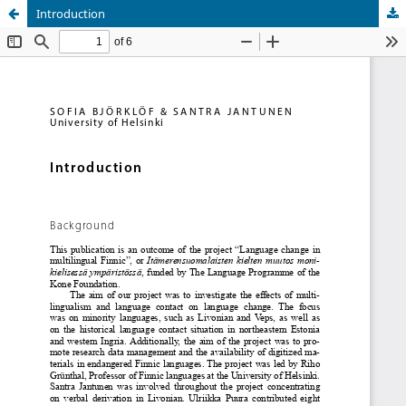
Introduction
Palvelua ylläpitää
Tieteellisten seurain valtuuskunta
.