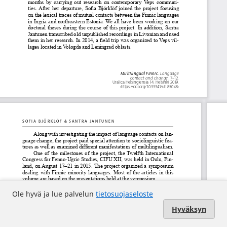
Ole hyvä ja lue palvelun
tietosuojaseloste
Hyväksyn