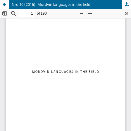
Nro 10 (2016): Mordvin languages in the field
Palvelua ylläpitää
Tieteellisten seurain valtuuskunta
.