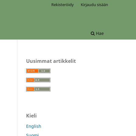
Rekisteröidy
Kirjaudu sisään
Hae
Uusimmat artikkelit
Kieli
English
Suomi