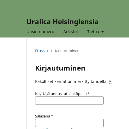
Uralica Helsingiensia
Uusin numero
Arkistot
Tietoa
Etusivu
/
Kirjautuminen
Kirjautuminen
Pakolliset kentät on merkitty tähdellä:
*
Käyttäjätunnus tai sähköposti
*
Salasana
*