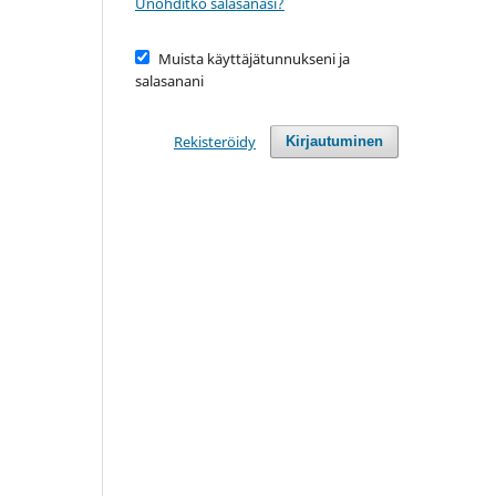
Unohditko salasanasi?
Muista käyttäjätunnukseni ja
salasanani
Rekisteröidy
Kirjautuminen