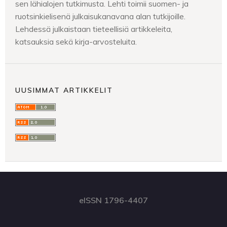
sen lähialojen tutkimusta. Lehti toimii suomen- ja
ruotsinkielisenä julkaisukanavana alan tutkijoille.
Lehdessä julkaistaan tieteellisiä artikkeleita,
katsauksia sekä kirja-arvosteluita.
UUSIMMAT ARTIKKELIT
eISSN 1796-4407