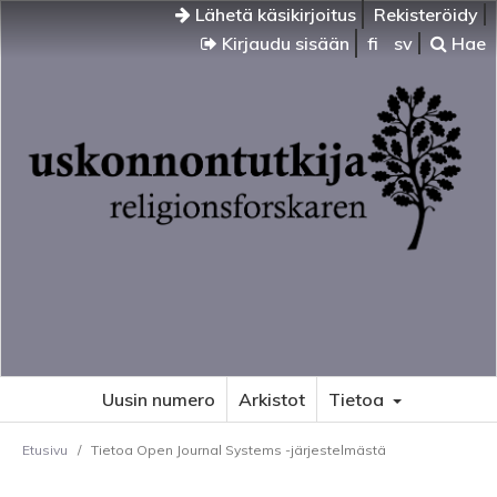
Lähetä käsikirjoitus
Rekisteröidy
Kirjaudu sisään
fi
sv
Hae
Uusin numero
Arkistot
Tietoa
Etusivu
/
Tietoa Open Journal Systems -järjestelmästä