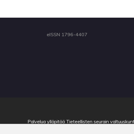
eISSN 1796-4407
Palvelua ylläpitää
Tieteellisten seurain valtuuskun