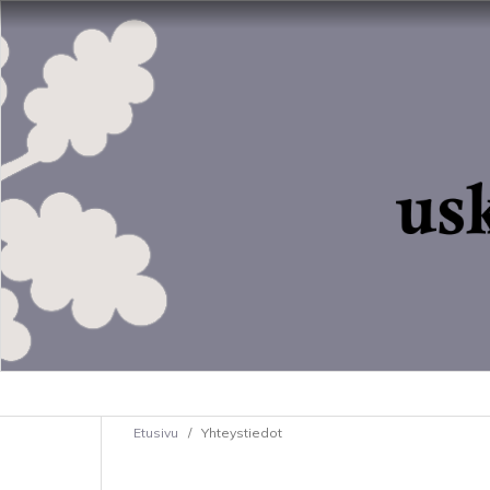
Etusivu
/
Yhteystiedot