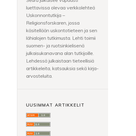
Seura julkaisee vapaasti
luettavissa olevaa verkkolehteä
Uskonnontutkija –
Religionsforskaren, jossa
käsitellään uskontotieteen ja sen
lähialojen tutkimusta. Lehti toimii
suomen- ja ruotsinkielisenä
julkaisukanavana alan tutkijoille.
Lehdessä julkaistaan tieteellisiä
artikkeleita, katsauksia sekä kirja-
arvosteluita.
UUSIMMAT ARTIKKELIT