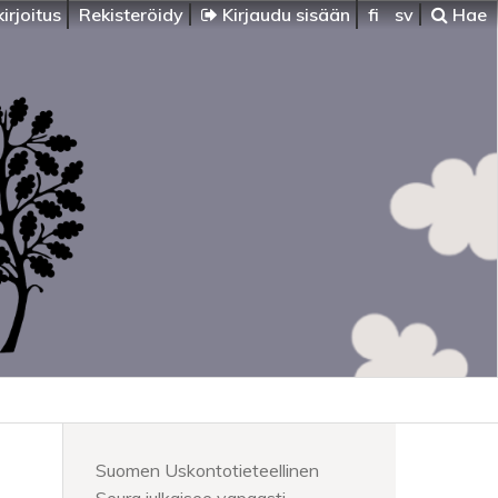
irjoitus
Rekisteröidy
Kirjaudu sisään
fi
sv
Hae
Suomen Uskontotieteellinen