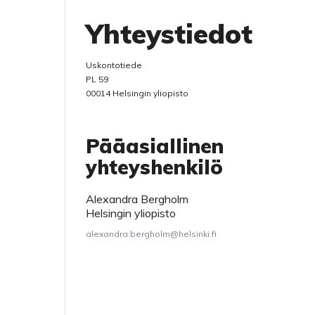
Yhteystiedot
Uskon­to­tiede
PL 59
00014 Hel­sin­gin yliopisto
Pääasiallinen
yhteyshenkilö
Alexandra Bergholm
Helsingin yliopisto
alexandra.bergholm@helsinki.fi