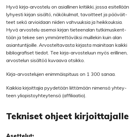
Hyvä kirja-arvostelu on asial­li­nen kri­tiikki, jossa esi­tel­lään
lyhyesti kir­jan sisältö, näkö­kul­mat, tavoit­teet ja pää­väit­
teet sekä arvioi­daan nii­den vah­vuuk­sia ja heik­kouk­sia.
Hyvä arvos­telu ase­moi kir­jan tie­tee­na­lan tut­ki­mus­kent­
tään ja tekee sen ymmär­ret­tä­väksi muil­le­kin kuin alan
asian­tun­ti­joille. Arvos­tel­ta­vasta kir­jasta mai­ni­taan kaikki
bib­lio­gra­fi­set tie­dot. Tee kirja-arvosteluun myös eril­li­nen,
arvos­te­lun sisäl­töä kuvaava otsikko.
Kirja-arvostelujen enim­mäis­pi­tuus on 1 300 sanaa.
Kaik­kia kir­joit­ta­jia pyy­de­tään liit­tä­mään nimensä yhtey­
teen yli­opis­to­yh­tey­tensä (affiliaatio).
Tek­ni­set ohjeet kirjoittajalle
Aset­te­lut: