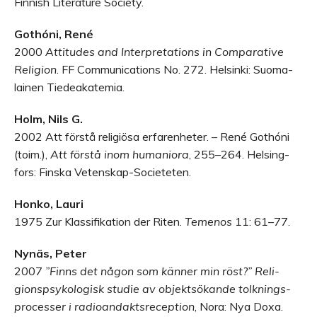
Fin­nish Lite­ra­ture Society.
Gothóni, René
2000
Atti­tu­des and Interpre­ta­tions in Com­pa­ra­tive
Reli­gion
.
FF
Com­mu­nica­tions No. 272. Hel­sinki: Suo­ma­
lai­nen Tiedeakatemia.
Holm, Nils G.
2002 Att förstå reli­giösa erfa­ren­he­ter. – René Gothóni
(toim.),
Att förstå inom huma­niora
, 255–264. Hel­sing­
fors: Finska Vetenskap-Societeten.
Honko, Lauri
1975 Zur Klas­si­fi­ka­tion der Riten.
Teme­nos
11: 61–77.
Nynäs, Peter
2007
”Finns det någon som kän­ner min röst?” Reli­
gionsp­sy­ko­lo­gisk stu­die av objekt­sö­kande tolk­nings­
proces­ser i radio­an­dakts­recep­tion
, Nora: Nya Doxa.