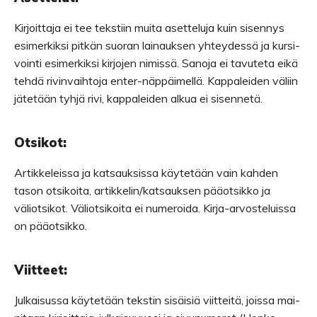
Kir­joit­taja ei tee teks­tiin muita aset­te­luja kuin sisen­nys
esi­mer­kiksi pit­kän suo­ran lai­nauk­sen yhtey­dessä ja kur­si­
vointi esi­mer­kiksi kir­jo­jen nimissä. Sanoja ei tavu­teta eikä
tehdä rivin­vaih­toja enter-näppäimellä. Kap­pa­lei­den väliin
jäte­tään tyhjä rivi, kap­pa­lei­den alkua ei sisennetä.
Otsi­kot:
Artik­ke­leissa ja kat­sauk­sissa käy­te­tään vain kah­den
tason otsi­koita, artikkelin/katsauksen pää­ot­sikko ja
väliot­si­kot. Väliot­si­koita ei nume­roida. Kirja-arvosteluissa
on pääotsikko.
Viit­teet:
Jul­kai­sussa käy­te­tään teks­tin sisäi­siä viit­teitä, joissa mai­