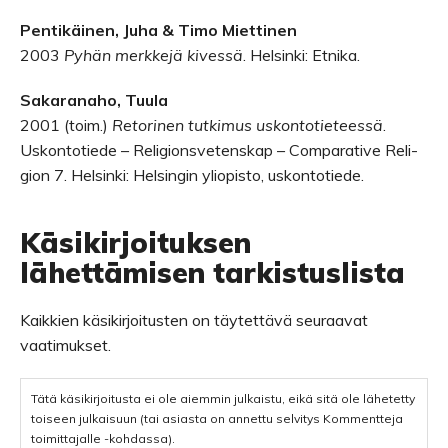
Pen­ti­käi­nen, Juha
&
Timo Miet­ti­nen
2003
Pyhän merk­kejä kivessä
. Hel­sinki: Etnika.
Saka­ra­naho, Tuula
2001 (toim.)
Reto­ri­nen tut­ki­mus uskon­to­tie­teessä
.
Uskon­to­tiede – Reli­gions­ve­tens­kap – Com­pa­ra­tive Reli­
gion 7. Hel­sinki: Hel­sin­gin yli­opisto, uskontotiede.
Käsikirjoituksen
lähettämisen tarkistuslista
Kaikkien käsikirjoitusten on täytettävä seuraavat
vaatimukset.
Tätä käsikirjoitusta ei ole aiemmin julkaistu, eikä sitä ole lähetetty
toiseen julkaisuun (tai asiasta on annettu selvitys Kommentteja
toimittajalle -kohdassa).