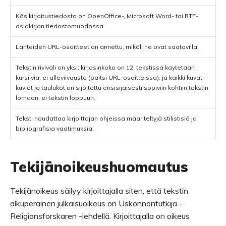
Käsikirjoitustiedosto on OpenOffice-, Microsoft Word- tai RTF-
asiakirjan tiedostomuodossa.
Lähteiden URL-osoitteet on annettu, mikäli ne ovat saatavilla.
Tekstin riviväli on yksi; kirjasinkoko on 12; tekstissä käytetään
kursiivia, ei alleviivausta (paitsi URL-osoitteissa); ja kaikki kuvat,
kuviot ja taulukot on sijoitettu ensisijaisesti sopiviin kohtiin tekstin
lomaan, ei tekstin loppuun.
Teksti noudattaa kirjoittajan ohjeissa määriteltyjä stilistisiä ja
bibliografisia vaatimuksia.
Tekijänoikeushuomautus
Tekijän­oikeus säilyy kirjoittajalla siten, että tekstin
alkuperäinen julkaisuoikeus on Uskonnontutkija -
Religionsforskaren -lehdellä. Kirjoittajalla on oikeus