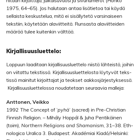
ni­taan kir­joit­taja, jul­kai­su­vuosi ja sivu­nu­me­rot (Honko
1975, 64–65). Jos halu­taan antaa lisä­tie­toa tai käydä
sel­laista kes­kus­te­lua, mitä ei sisäl­ly­tetä var­si­nai­seen
teks­tiin, käy­te­tään alaviitteitä. Run­sasta ala­viit­tei­den
mää­rää tulee kui­ten­kin välttää.
Kir­jal­li­suus­luet­telo:
Lop­puun laa­di­taan kir­jal­li­suus­luet­telo niistä läh­teistä, joi­hin
on vii­tattu teks­tissä. Kir­jal­li­suus­luet­te­losta löy­ty­vät teks­
tissä mai­ni­tut kir­joit­ta­jat ja teok­set aak­kos­jär­jes­tyk­sessä.
Kir­jal­li­suus­luet­te­lossa nou­da­te­taan seu­raa­via malleja:
Ant­to­nen, Veikko
1992 The Concept of ’
pyhä
’ (sac­red) in Pre-Christian
Fin­nish Reli­gion. – Mihály Hoppál
&
Juha Pen­ti­käi­nen
(toim),
Nort­hern Reli­gions and Sha­ma­nism
, 31–38. Eth­
no­lo­gica Ura­lica 3. Buda­pest: Akadé­miai Kiadó/Helsinki: