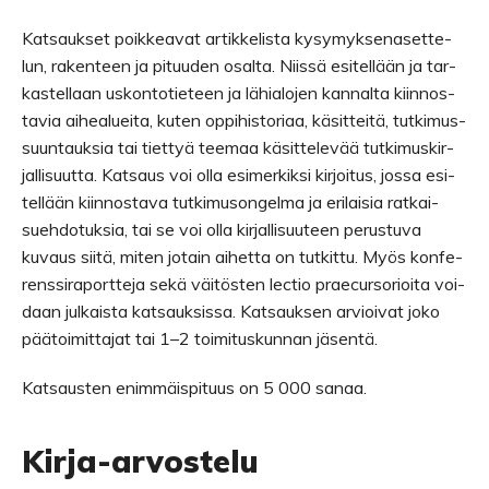
Kat­sauk­set poik­kea­vat artik­ke­lista kysy­myk­se­na­set­te­
lun, raken­teen ja pituu­den osalta. Niissä esi­tel­lään ja tar­
kas­tel­laan uskon­to­tie­teen ja lähia­lo­jen kan­nalta kiin­nos­
ta­via aihea­lueita, kuten oppi­his­to­riaa, käsit­teitä, tut­ki­mus­
suun­tauk­sia tai tiet­tyä tee­maa käsit­te­le­vää tut­ki­mus­kir­
jal­li­suutta. Kat­saus voi olla esi­mer­kiksi kir­joi­tus, jossa esi­
tel­lään kiin­nos­tava tut­ki­muson­gelma ja eri­lai­sia rat­kai­
sueh­do­tuk­sia, tai se voi olla kir­jal­li­suu­teen perus­tuva
kuvaus siitä, miten jotain aihetta on tut­kittu. Myös kon­fe­
rens­si­ra­port­teja sekä väi­tös­ten lec­tio praecur­so­rioita voi­
daan jul­kaista kat­sauk­sissa. Kat­sauk­sen arvioi­vat joko
pää­toi­mit­ta­jat tai 1–2 toi­mi­tus­kun­nan jäsentä.
Kat­saus­ten enim­mäis­pi­tuus on 5 000 sanaa.
Kirja-arvostelu