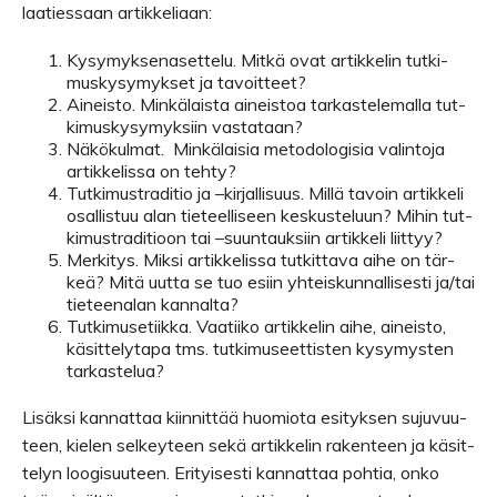
laa­ties­saan artikkeliaan:
Kysy­myk­se­na­set­telu. Mitkä ovat artik­ke­lin tut­ki­
mus­ky­sy­myk­set ja tavoitteet?
Aineisto. Min­kä­laista aineis­toa tar­kas­te­le­malla tut­
ki­mus­ky­sy­myk­siin vastataan?
Näkö­kul­mat. Min­kä­lai­sia meto­do­lo­gi­sia valin­toja
artik­ke­lissa on tehty?
Tut­ki­mustra­di­tio ja –kir­jal­li­suus. Millä tavoin artik­keli
osal­lis­tuu alan tie­teel­li­seen kes­kus­te­luun? Mihin tut­
ki­mustra­di­tioon tai –suun­tauk­siin artik­keli liittyy?
Mer­ki­tys. Miksi artik­ke­lissa tut­kit­tava aihe on tär­
keä? Mitä uutta se tuo esiin yhteis­kun­nal­li­sesti ja/tai
tie­tee­na­lan kannalta?
Tut­ki­muse­tiikka. Vaa­tiiko artik­ke­lin aihe, aineisto,
käsit­te­ly­tapa tms. tut­ki­museet­tis­ten kysy­mys­ten
tarkastelua?
Lisäksi kan­nat­taa kiin­nit­tää huo­miota esi­tyk­sen suju­vuu­
teen, kie­len sel­key­teen sekä artik­ke­lin raken­teen ja käsit­
te­lyn loo­gi­suu­teen. Eri­tyi­sesti kan­nat­taa poh­tia, onko