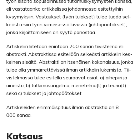
työn sisältö sopusoin­nussa tut­ki­mus­ky­sy­mys­ten kanssa,
eli vas­ta­taanko artik­ke­lissa joh­dan­nossa esi­tet­tyi­hin
kysy­myk­siin. Vas­tauk­set (työn tulok­set) tulee tuoda sel­
keästi esiin työn vii­mei­sessä luvussa (joh­to­pää­tök­set),
jonka kir­joit­ta­mi­seen on syytä panostaa.
Artik­ke­liin lii­te­tään enin­tään 200 sanan tii­vis­telmä eli
abstrakti. Abstrak­tissa esi­tel­lään sel­keästi artik­ke­lin kes­
kei­nen sisältö. Abstrakti on itse­näi­nen koko­nai­suus, jonka
tulee olla ymmär­ret­tä­vissä ilman artik­ke­lin luke­mista. Tii­
vis­tel­mässä tulee esi­tellä seu­raa­vat asiat: a) aihe­piiri ja
aineisto, b) tut­ki­muson­gelma, menetelmä(t) ja teoria(t)
sekä c) tulok­set ja johtopäätökset.
Artik­ke­lei­den enim­mäis­pi­tuus ilman abstrak­tia on 8
000 sanaa.
Kat­saus