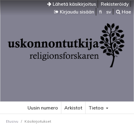
Lähetä käsikirjoitus
Rekisteröidy
Kirjaudu sisään
fi
sv
Hae
Uusin numero
Arkistot
Tietoa
Etusivu
/
Käsikirjoitukset