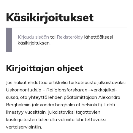
Käsikirjoitukset
Kirjaudu sisään
tai
Rekisteröidy
lähettääksesi
käsikirjoituksen.
Kirjoittajan ohjeet
Jos haluat ehdot­taa artik­ke­lia tai kat­sausta jul­kais­ta­vaksi
Uskon­non­tut­kija
– Reli­gions­fors­ka­ren
–verk­ko­jul­kai­
sussa, ota yhteyttä leh­den pää­toi­mit­ta­jaan Alexandra
Bergholmiin (alexandra.bergholm at helsinki.fi). Lehti
ilmes­tyy vuosittain. Jul­kais­ta­viksi tarjottavien
käsikirjoitusten tulee olla valmiita lähetettäväksi
vertaisarviointiin.