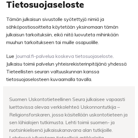
Tietosuojaseloste
Tämän julkaisun sivustolle syötettyjä nimiä ja
sähköpostiosoitteita käytetään yksinomaan tämän
julkaisun tarkoituksiin, eikä niitä luovuteta mihinkään
muuhun tarkoitukseen tai muille osapuolille.
Lue
Journal.fi-palvelua koskeva tietosuojaseloste
.
Julkaisu toimii palvelun yhteisrekisterinpitäjänä yhdessä
Tieteellisten seuran valtuuskunnan kanssa
tietosuojaselosteen kuvaamalla tavalla.
Suomen Uskontotieteellinen Seura julkaisee vapaasti
luettavissa olevaa verkkolehteä Uskonnontutkija –
Religionsforskaren, jossa käsitellään uskontotieteen ja
sen lähialojen tutkimusta. Lehti toimii suomen- ja
ruotsinkielisenä julkaisukanavana alan tutkijoille.
Lehdessä julkaistaan tieteellisiä artikkeleita,