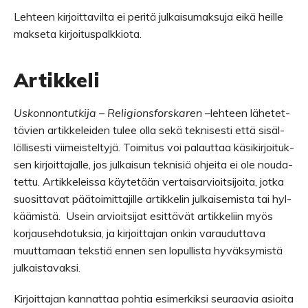
Lehteen kirjoittavilta ei peritä julkaisumaksuja eikä heille
makseta kirjoituspalkkiota.
Artik­keli
Uskon­non­tut­kija
– Reli­gions­fors­ka­ren
–leh­teen lähe­tet­
tä­vien artik­ke­lei­den tulee olla sekä tek­ni­sesti että sisäl­
löl­li­sesti vii­meis­tel­tyjä. Toi­mi­tus voi palaut­taa käsi­kir­joi­tuk­
sen kir­joit­ta­jalle, jos jul­kai­sun tek­ni­siä ohjeita ei ole nou­da­
tettu. Artik­ke­leissa käy­te­tään ver­tai­sar­vioit­si­joita, jotka
suo­sit­ta­vat pää­toi­mit­ta­jille artik­ke­lin jul­kai­se­mista tai hyl­
kää­mistä. Usein arvioit­si­jat esit­tä­vät artik­ke­liin myös
kor­jauseh­do­tuk­sia, ja kir­joit­ta­jan onkin varau­dut­tava
muut­ta­maan teks­tiä ennen sen lopul­lista hyväk­sy­mistä
julkaistavaksi.
Kir­joit­ta­jan kan­nat­taa poh­tia esi­mer­kiksi seu­raa­via asioita