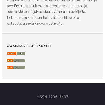
sen lähialojen tutkimusta. Lehti toimii suomen- ja
ruotsinkielisenä julkaisukanavana alan tutkijoille.
Lehdessä julkaistaan tieteellisiä artikkeleita,
katsauksia sekä kirja-arvosteluita.
UUSIMMAT ARTIKKELIT
eISSN 1796-4407