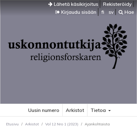
Lähetä käsikirjoitus
Rekisteröidy
Kirjaudu sisään
fi
sv
Hae
Uusin numero
Arkistot
Tietoa
Etusivu
/
Arkistot
/
Vol 12 Nro 1 (2023)
/
Ajankohtaista