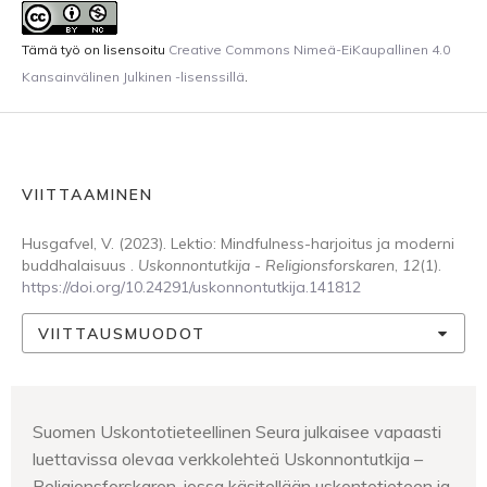
Tämä työ on lisensoitu
Creative Commons Nimeä-EiKaupallinen 4.0
Kansainvälinen Julkinen -lisenssillä
.
VIITTAAMINEN
Husgafvel, V. (2023). Lektio: Mindfulness-harjoitus ja moderni
buddhalaisuus .
Uskonnontutkija - Religionsforskaren
,
12
(1).
https://doi.org/10.24291/uskonnontutkija.141812
VIITTAUSMUODOT
Suomen Uskontotieteellinen Seura julkaisee vapaasti
luettavissa olevaa verkkolehteä Uskonnontutkija –
Religionsforskaren, jossa käsitellään uskontotieteen ja