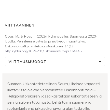
VIITTAAMINEN
Opas, M., & Hovi, T. (2025). Pyhiinvaellus Suomessa 2020-
luvulla: Perinteen elvytystä ja notkeaa määrittelyä.
Uskonnontutkija - Religionsforskaren
,
14
(1).
https://doi.org/10.24291/uskonnontutkija.164145
VIITTAUSMUODOT
Suomen Uskontotieteellinen Seura julkaisee vapaasti
luettavissa olevaa verkkolehteä Uskonnontutkija –
Religionsforskaren, jossa käsitellään uskontotieteen ja
sen lähialojen tutkimusta. Lehti toimii suomen- ja
ruotsinkielisenä julkaisukanavana alan tutkijoille.