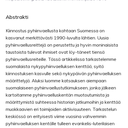
Abstrakti
Kiinnostus pyhiinvaellusta kohtaan Suomessa on
kasvanut merkittävästi 1990-luvulta lähtien. Uusia
pyhiinvaellusreittejä on perustettu ja hyvin moninaisista
taustoista tulevat ihmiset ovat löy-täneet tiensä
pyhiinvaellusreiteille. Tässä artikkelissa tarkastelemme
suomalaista nykypyhiinvaelluksen kenttää, syitä
kiinnostuksen kasvulle sekä nykypäivän pyhiinvaelluksen
määrittelyjä. Aluksi luomme katsauksen aiempaan
suomalaiseen pyhiinvaellustutkimukseen, jonka jälkeen
kartoitamme pyhiinvaelluskentän muotoutumista ja
määrittymistä suhteessa historian jatkumoihin ja kenttää
muokkaavien eri toimijoiden aktiivisuuteen. Tarkastelun
keskiössä on erityisesti viime vuosina vahvemmin
pyhiinvaelluksen kentälle tulleen evankelis-luterilaisen