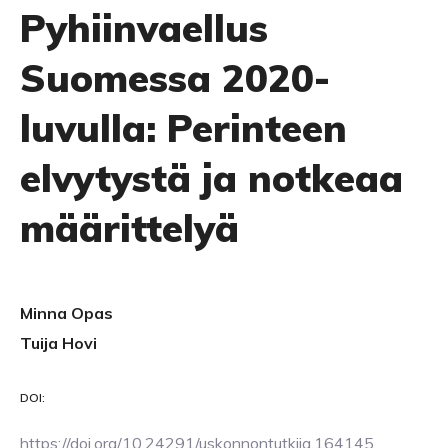
Pyhiinvaellus
Suomessa 2020-
luvulla: Perinteen
elvytystä ja notkeaa
määrittelyä
Minna Opas
Tuija Hovi
DOI:
https://doi.org/10.24291/uskonnontutkija.164145