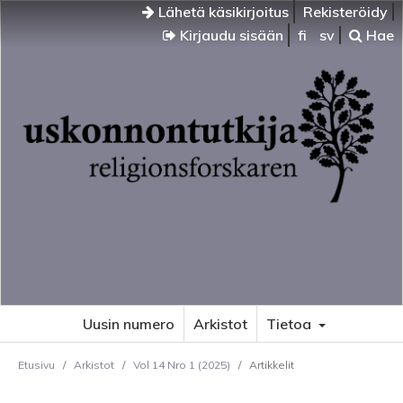
Lähetä käsikirjoitus
Rekisteröidy
Kirjaudu sisään
fi
sv
Hae
Uusin numero
Arkistot
Tietoa
Etusivu
/
Arkistot
/
Vol 14 Nro 1 (2025)
/
Artikkelit