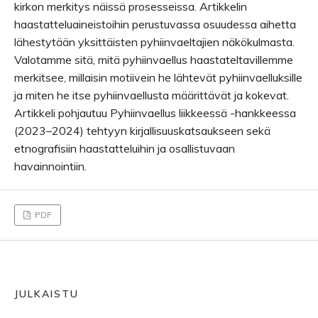
kirkon merkitys näissä prosesseissa. Artikkelin
haastatteluaineistoihin perustuvassa osuudessa aihetta
lähestytään yksittäisten pyhiinvaeltajien näkökulmasta.
Valotamme sitä, mitä pyhiinvaellus haastateltavillemme
merkitsee, millaisin motiivein he lähtevät pyhiinvaelluksille
ja miten he itse pyhiinvaellusta määrittävät ja kokevat.
Artikkeli pohjautuu Pyhiinvaellus liikkeessä -hankkeessa
(2023–2024) tehtyyn kirjallisuuskatsaukseen sekä
etnografisiin haastatteluihin ja osallistuvaan
havainnointiin.
PDF
JULKAISTU