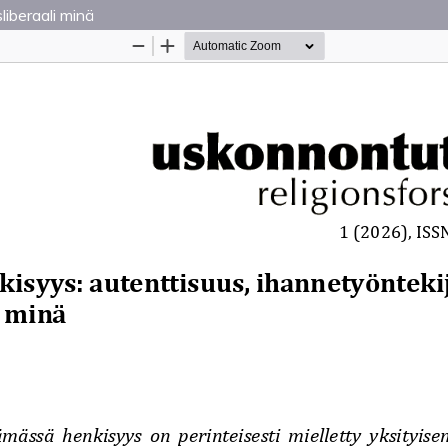
liberaali minä
Palvelua ylläpitää
Tieteellisten seurain valtuuskun