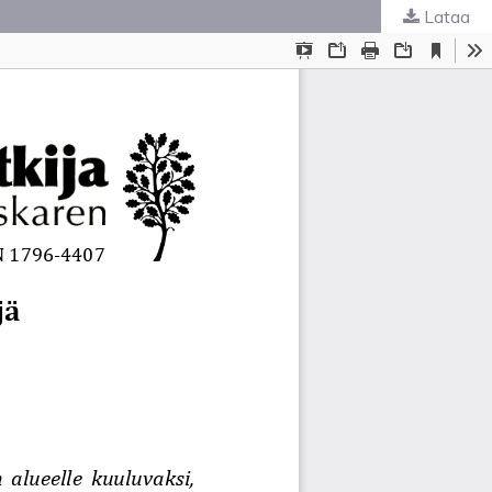
Lataa
ta
.