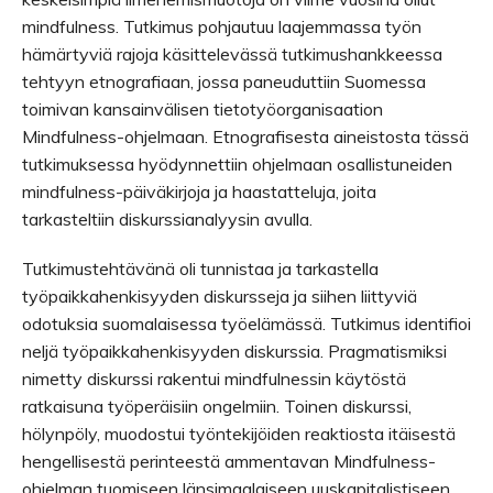
mindfulness. Tutkimus pohjautuu laajemmassa työn
hämärtyviä rajoja käsittelevässä tutkimushankkeessa
tehtyyn etnografiaan, jossa paneuduttiin Suomessa
toimivan kansainvälisen tietotyöorganisaation
Mindfulness-ohjelmaan. Etnografisesta aineistosta tässä
tutkimuksessa hyödynnettiin ohjelmaan osallistuneiden
mindfulness-päiväkirjoja ja haastatteluja, joita
tarkasteltiin diskurssianalyysin avulla.
Tutkimustehtävänä oli tunnistaa ja tarkastella
työpaikkahenkisyyden diskursseja ja siihen liittyviä
odotuksia suomalaisessa työelämässä. Tutkimus identifioi
neljä työpaikkahenkisyyden diskurssia. Pragmatismiksi
nimetty diskurssi rakentui mindfulnessin käytöstä
ratkaisuna työperäisiin ongelmiin. Toinen diskurssi,
hölynpöly, muodostui työntekijöiden reaktiosta itäisestä
hengellisestä perinteestä ammentavan Mindfulness-
ohjelman tuomiseen länsimaalaiseen uuskapitalistiseen