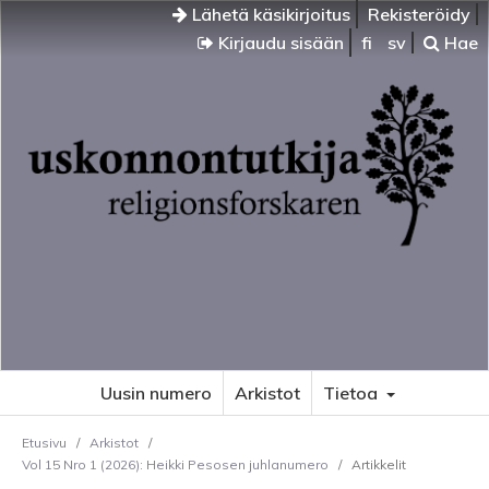
Lähetä käsikirjoitus
Rekisteröidy
Kirjaudu sisään
fi
sv
Hae
Uusin numero
Arkistot
Tietoa
Etusivu
/
Arkistot
/
Vol 15 Nro 1 (2026): Heikki Pesosen juhlanumero
/
Artikkelit