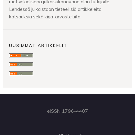
ruotsinkielisenä julkaisukanavana alan tutkijoille.
Lehdessä julkaistaan tieteellisiä artikkeleita,
katsauksia sekä kirja-arvosteluita.
UUSIMMAT ARTIKKELIT
eISSN 1796-4407