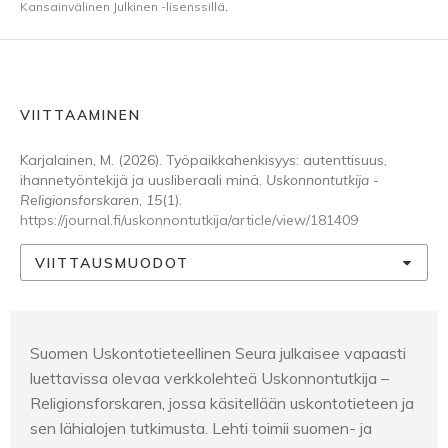
Kansainvälinen Julkinen -lisenssillä
.
VIITTAAMINEN
Karjalainen, M. (2026). Työpaikkahenkisyys: autenttisuus,
ihannetyöntekijä ja uusliberaali minä.
Uskonnontutkija -
Religionsforskaren
,
15
(1).
https://journal.fi/uskonnontutkija/article/view/181409
VIITTAUSMUODOT
Suomen Uskontotieteellinen Seura julkaisee vapaasti
luettavissa olevaa verkkolehteä Uskonnontutkija –
Religionsforskaren, jossa käsitellään uskontotieteen ja
sen lähialojen tutkimusta. Lehti toimii suomen- ja