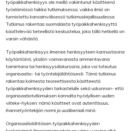
työpaikkahenkisyys ole meillä vakiintunut käsitteenä
työelämässä taikka tutkimuksessa, vaikka ilmiö on
tunnistettu kansainvälisessä tutkimuskirjallisuudessa.
Tutkimus rakentaa suomalaista työpaikkahenkisyyttä
käsittelevää tieteellistä keskustelua, joka tällä hetkellä on
varsin vähäistä.
Työpaikkahenkisyys ilmenee henkisyyteen kannustavina
käytäntöinä, yksilön voimavaroista ammentavana
toimintana tai henkisyysdiskurssina, joka voi toteutua
organisaatio- tai työntekijälähtöisesti. Tämä tutkimus
rakentaa kolmesta teoreettisesta käsitteestä
työpaikkahenkisyyden tarkastelulle sekä uskonnon- että
organisaatiotutkimuksen kannalta hyödyllisen uuden
viiteke-hyksen: nämä käsitteet ovat autenttisuus,
ihannetyöntekijän normi ja uusliberaali minä.
Organisaatiolähtöisen työpaikkahenkisyyden
keskeisimpiä ilmenemismuotoja on viime vuosina ollut