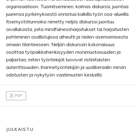
organisaatioon. Tuomitseminen, kolmas diskurssi, juontaa
juurensa pyrkimyksestä onnistua kaikilla työn osa-alueilla.
Itsemyötätunnoksi nimetty neljäs diskurssi juontuu
oivalluksista, joita mindfulnessharjoitukset tai harjoitusten
pohtiminen osallistujissa aiheutti ja niiden asemoimisesta
omaan tilanteeseen. Neljän diskurssin kokonaisuus
osoittaa työpaikkahenkisyyden monimuotoisuuden ja
paljastaa, miten työntekijät luovivat ristiriitaisten
autenttisuuden, ihannetyöntekijän ja uusliberaalin minän
odotusten ja nykytyön vaatimusten keskellä.
PDF
JULKAISTU