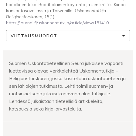
haitallinen teko: Buddhalainen käytäntö ja sen kritiikki Kiinan
kansantasavallassa ja Taiwanilla.
Uskonnontutkija -
Religionsforskaren
,
15
(1).
https://journal.fi/uskonnontutkija/article/view/181410
VIITTAUSMUODOT
Suomen Uskontotieteellinen Seura julkaisee vapaasti
luettavissa olevaa verkkolehteä Uskonnontutkija –
Religionsforskaren, jossa käsitellään uskontotieteen ja
sen lähialojen tutkimusta. Lehti toimii suomen- ja
ruotsinkielisenä julkaisukanavana alan tutkijoille.
Lehdessä julkaistaan tieteellisiä artikkeleita,
katsauksia sekä kirja-arvosteluita.