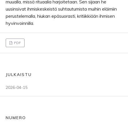
muualla, missä rituaalia harjoitetaan. Sen sijaan he
uusinsivat ihmiskeskeistä suhtautumista muihin eläimiin
perustelemalla, hiukan epäsuorasti, kritiikkiään ihmisen
hyvinvoinnilla.
PDF
JULKAISTU
2026-04-15
NUMERO