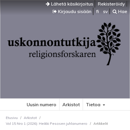
Lähetä käsikirjoitus
Rekisteröidy
Kirjaudu sisään
fi
sv
Hae
Uusin numero
Arkistot
Tietoa
Etusivu
/
Arkistot
/
Vol 15 Nro 1 (2026): Heikki Pesosen juhlanumero
/
Artikkelit