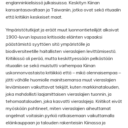
englanninkielisissä julkaisuissa. Keskityn Kiinan
kansantasavaltaan ja Taiwaniin, jotka ovat sekä rituaalin
että kritiikin keskeiset maat.
Ympäristötutkijat ja eräät muut luonnontieteilijät alkoivat
1900-luvun lopussa kritisoida eläinten vapaaksi
päästämistä syyttäen sitä ympäristölle ja
biodiversiteetille haitallisten vieraslajien levittämisestä.
Kritiikissä oli perää, mutta keskittyessään pelkästään
rituaaliin se sekä muistutti varhempaa Kiinan
uskonnonvastaista kritiikkiä että – mikä olennaisempaa –
jätti vähälle huomiolle mainitsemansa muut vieraslajien
leviämiseen vaikuttavat tekijät, kuten markkinatalouden,
joka mahdollisti laajamittaisen vieraslajien tuonnin, ja
tehomaatalouden, joka kasvatti vieraslajeja. Kriitikot eivät
myöskään pohtineet, miten vieraslajien aiheuttamat
ongelmat voitaisiin pyrkiä ratkaisemaan vaikuttamalla
eläinkauppaan ja talouden rakenteisiin Kiinassa ja