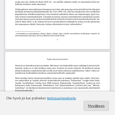
Ole hyvä ja lue palvelun
tietosuojaseloste
Hyväksyn