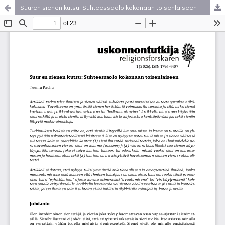
Suuren sienen kutsu: Suhteessaolo kokonaan toisenlaiseen
Palvelua ylläpitää
Tieteellisten seurain valtuuskunta
.