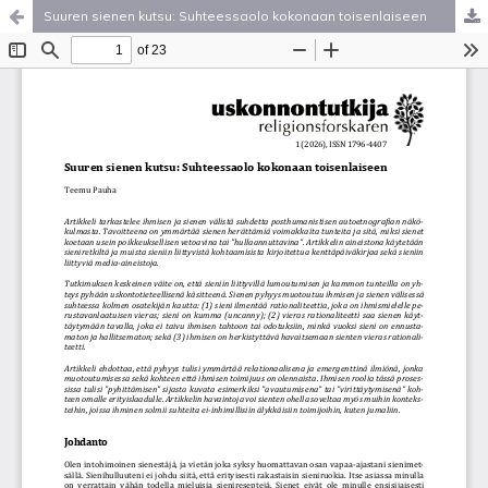
Suuren sienen kutsu: Suhteessaolo kokonaan toisenlaiseen
Palvelua ylläpitää
Tieteellisten seurain valtuuskunta
.