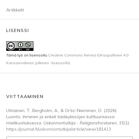
Artikkelit
LISENSSI
Tämä työ on lisensoitu
Creative Commons Nimeä-EiKaupallinen 4.0
Kansainvälinen Julkinen -lisenssillä
.
VIITTAAMINEN
Utriainen, T., Bergholm, A., & Ortiz-Nieminen, O. (2026).
Luonto, ihminen ja enkeli taideyleisöjen kulttuurisessa
mielikuvituksessa.
Uskonnontutkija - Religionsforskaren
,
15
(1).
https://journal.fi/uskonnontutkija/article/view/181413