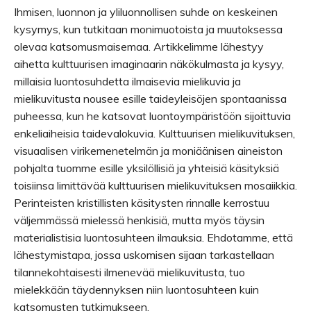
Ihmisen, luonnon ja yliluonnollisen suhde on keskeinen
kysymys, kun tutkitaan monimuotoista ja muutoksessa
olevaa katsomusmaisemaa. Artikkelimme lähestyy
aihetta kulttuurisen imaginaarin näkökulmasta ja kysyy,
millaisia luontosuhdetta ilmaisevia mielikuvia ja
mielikuvitusta nousee esille taideyleisöjen spontaanissa
puheessa, kun he katsovat luontoympäristöön sijoittuvia
enkeliaiheisia taidevalokuvia. Kulttuurisen mielikuvituksen,
visuaalisen virikemenetelmän ja moniäänisen aineiston
pohjalta tuomme esille yksilöllisiä ja yhteisiä käsityksiä
toisiinsa limittävää kulttuurisen mielikuvituksen mosaiikkia.
Perinteisten kristillisten käsitysten rinnalle kerrostuu
väljemmässä mielessä henkisiä, mutta myös täysin
materialistisia luontosuhteen ilmauksia. Ehdotamme, että
lähestymistapa, jossa uskomisen sijaan tarkastellaan
tilannekohtaisesti ilmenevää mielikuvitusta, tuo
mielekkään täydennyksen niin luontosuhteen kuin
katsomusten tutkimukseen.