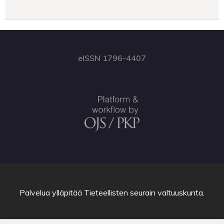
eISSN 1796-4407
Palvelua ylläpitää
Tieteellisten seurain valtuuskunta
.