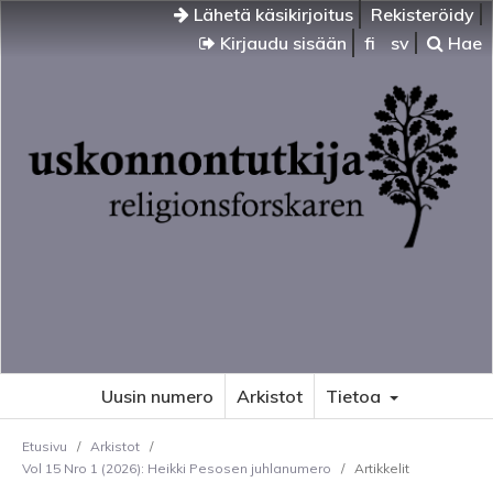
Lähetä käsikirjoitus
Rekisteröidy
Kirjaudu sisään
fi
sv
Hae
Uusin numero
Arkistot
Tietoa
Etusivu
/
Arkistot
/
Vol 15 Nro 1 (2026): Heikki Pesosen juhlanumero
/
Artikkelit