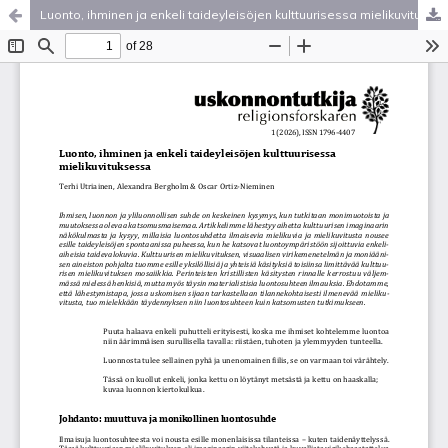
Luonto, ihminen ja enkeli taideyleisöjen kulttuurisessa mielikuvituksessa
Palvelua ylläpitää
Tieteellisten seurain valtuuskunta
.