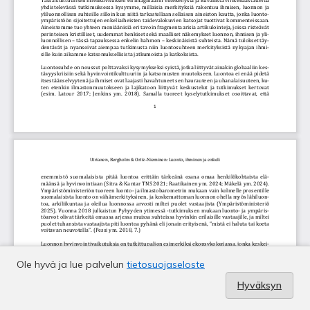
Ole hyvä ja lue palvelun
tietosuojaseloste
Hyväksyn