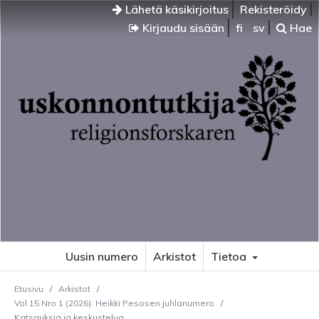
Lähetä käsikirjoitus
Rekisteröidy
Kirjaudu sisään
fi
sv
Hae
Uusin numero
Arkistot
Tietoa
Etusivu
/
Arkistot
/
Vol 15 Nro 1 (2026): Heikki Pesosen juhlanumero
/
Katsauksia ja keskustelua