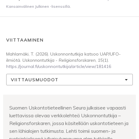
Kansainvälinen Julkinen -lisenssillä
.
VIITTAAMINEN
Mahlamäki, T. (2026). Uskonnontutkija katsoo UAP/UFO-
ilmiötä.
Uskonnontutkija - Religionsforskaren
,
15
(1).
https://journal.fi/uskonnontutkija/article/view/181416
VIITTAUSMUODOT
Suomen Uskontotieteellinen Seura julkaisee vapaasti
luettavissa olevaa verkkolehteä Uskonnontutkija –
Religionsforskaren, jossa käsitellään uskontotieteen ja
sen lähialojen tutkimusta. Lehti toimii suomen- ja
ruotsinkielisenä julkaisukanavana alan tutkijoille.