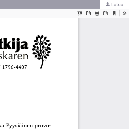
Lataa
ta
.