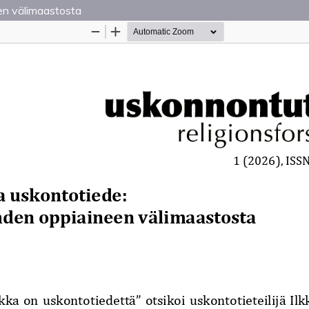
en välimaastosta
Palvelua ylläpitää
Tieteellisten seurain valtuuskun