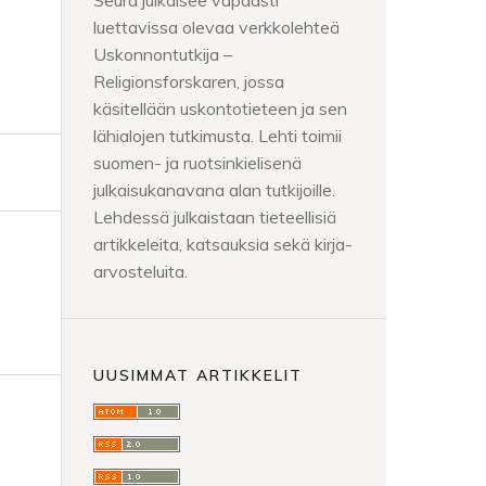
Seura julkaisee vapaasti
luettavissa olevaa verkkolehteä
Uskonnontutkija –
Religionsforskaren, jossa
käsitellään uskontotieteen ja sen
lähialojen tutkimusta. Lehti toimii
suomen- ja ruotsinkielisenä
julkaisukanavana alan tutkijoille.
Lehdessä julkaistaan tieteellisiä
artikkeleita, katsauksia sekä kirja-
arvosteluita.
UUSIMMAT ARTIKKELIT