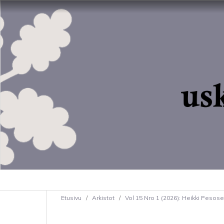
Etusivu
/
Arkistot
/
Vol 15 Nro 1 (2026): Heikki Pesos