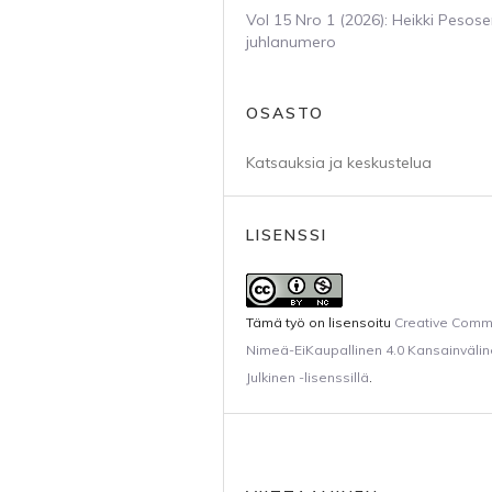
Vol 15 Nro 1 (2026): Heikki Pesos
juhlanumero
OSASTO
Katsauksia ja keskustelua
LISENSSI
Tämä työ on lisensoitu
Creative Com
Nimeä-EiKaupallinen 4.0 Kansainväli
Julkinen -lisenssillä
.