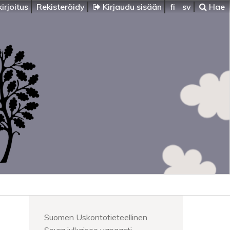
irjoitus
Rekisteröidy
Kirjaudu sisään
fi
sv
Hae
Suomen Uskontotieteellinen