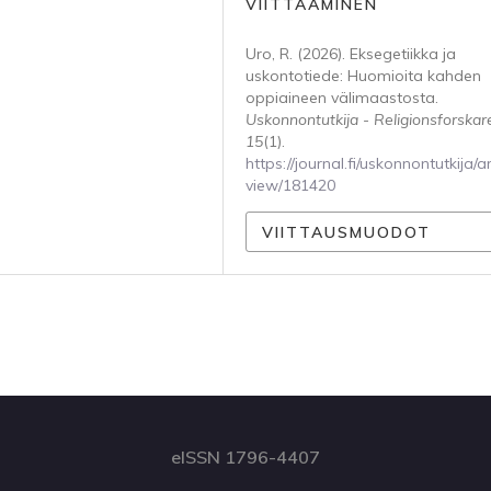
VIITTAAMINEN
Uro, R. (2026). Eksegetiikka ja
uskontotiede: Huomioita kahden
oppiaineen välimaastosta.
Uskonnontutkija - Religionsforskar
15
(1).
https://journal.fi/uskonnontutkija/ar
view/181420
VIITTAUSMUODOT
eISSN 1796-4407