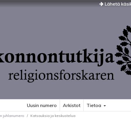
Lähetä käsik
Uusin numero
Arkistot
Tietoa
en juhlanumero
/
Katsauksia ja keskustelua