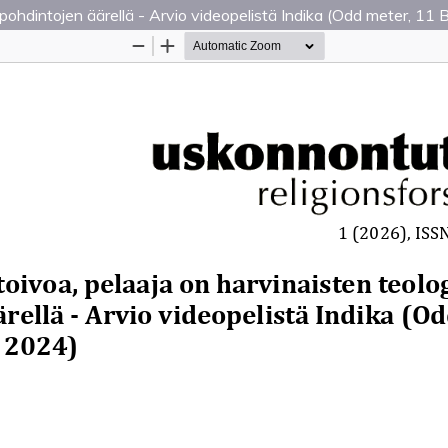
pohdintojen äärellä - Arvio videopelistä Indika (Odd meter, 11 
Palvelua ylläpitää
Tieteellisten seurain valtuuskun