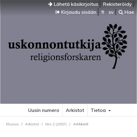
Lähetä käsikirjoitus
Rekisteröidy
Kirjaudu sisään
fi
sv
Hae
Uusin numero
Arkistot
Tietoa
Etusivu
/
Arkistot
/
Nro 2 (2007)
/
Artikkelit