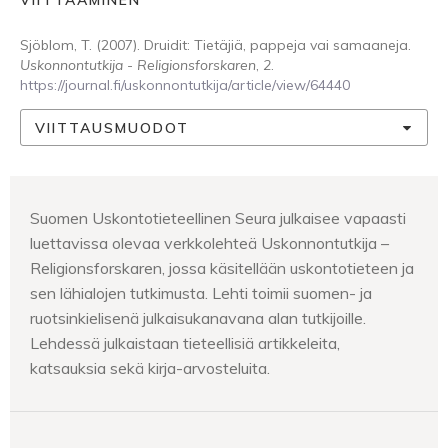
VIITTAAMINEN
Sjöblom, T. (2007). Druidit: Tietäjiä, pappeja vai samaaneja.
Uskonnontutkija - Religionsforskaren
,
2
.
https://journal.fi/uskonnontutkija/article/view/64440
VIITTAUSMUODOT
Suomen Uskontotieteellinen Seura julkaisee vapaasti
luettavissa olevaa verkkolehteä Uskonnontutkija –
Religionsforskaren, jossa käsitellään uskontotieteen ja
sen lähialojen tutkimusta. Lehti toimii suomen- ja
ruotsinkielisenä julkaisukanavana alan tutkijoille.
Lehdessä julkaistaan tieteellisiä artikkeleita,
katsauksia sekä kirja-arvosteluita.