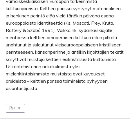
varhaiskeskiaikaisen Euroopan tärkeimmistä
kulttuuripiireistä. Kelttien parissa syntynyt materiaalinen
ja henkinen perintö elää vielä tänäkin päivänä osana
eurooppalaista identiteettiä (Ks. Moscati, Frey, Kruta,
Raftery & Szabó 1991). Vaikka nk. sydänkeskiajalle
mentäessä kelttien omaperäinen kulttuuri olikin pitkälti
unohtunut ja sulautunut yleiseurooppalaiseen kristilliseen
perinteeseen, kansanperinne ja antiikin kirjoittajien tekstit
säilyttivät muistoja kelttien esikristillisestä kulttuurista.
Uskontohistorian näkökulmasta yksi
mielenkiintoisimmista muistoista ovat kuvaukset
druideista – kelttien parissa toimineista pyhyyden
asiantuntijoista.
PDF