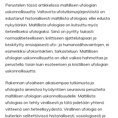
Perustelen tässä artikkelissa maltillisen ufologian
uskonnollisuutta. Valtavirta ufotutkimusjärjestöistä on
edustanut historiallisesti maltillista ufologiaa, ellei edusta
nykyäänkin. Maltillista ufologiaa on kutsuttu myös
tieteelliseksi ufologiaksi. Siinä on pyritty tiukasti
normaalitieteelliseen, kriittiseen ajattelutapaan ja
keskitytty ensisijaisesti ufo- ja humanoidihavaintojen, ei
esimerkiksi ufokontaktien, tarkasteluun. Maltillisen
ufologian uskonnollisuutta on ollut vaikea hahmottaa ja
perustella, toisin kuin esoteerisen ja kristillisen ufologian
uskonnollisuutta.
Rakennan ufoaiheen aikaisempaa tutkimusta ja
ufologista aineistoa hyödyntäen seuraavia perusteita
maltillisen ufologian uskonnollisuudelle. Maltillista
ufologiaa on tehty virallisesti ja tätä pidetään yhtenä
viitteenä sen tieteellisyydestä. Virallinen ufologia on
kuitenkin selitettävissä historiallisesti, sosiologisesti ja