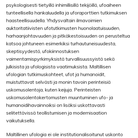
psykologisesti tietyillä inhimillisillä tekijöillä, ufoaiheen
tunteellisella hankaluudella ja uforaporttien tutkimuksen
haasteellisuudella. Yhdysvaltain ilmavoimien
auktoritatiivisten ufotutkimusten huonolaatuisuuden,
harhaanjohtavuuden ja pitkäkestoisuuden on perusteltua
katsoa johtuneen esimerkiksi turhautuneisuudesta,
skeptisyydestä, ufokiinnostuksen
vaimentamispyrkimyksistä turvallisuussyistä sekä
julkisista ja ufologisista vaatimuksista. Maltillisen
ufologian tutkimuskohteet, ufot ja humanoidit,
muistuttavat selvästi ja monin tavoin perinteisiä
uskomusolentoja, kuten keijuja. Perinteisten
uskomusolentokertomusten muuntuminen ufo- ja
humanoidihavainnoiksi on lisäksi uskottavasti
selitettävissä teollistumisen ja modernisaation
vaikutuksella.
Maltillinen ufologia ei ole institutionalisoitunut uskonto