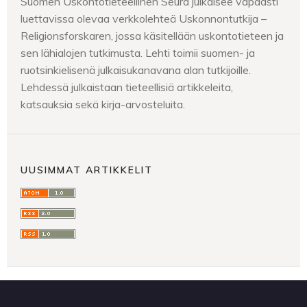
Suomen Uskontotieteellinen Seura julkaisee vapaasti
luettavissa olevaa verkkolehteä Uskonnontutkija –
Religionsforskaren, jossa käsitellään uskontotieteen ja
sen lähialojen tutkimusta. Lehti toimii suomen- ja
ruotsinkielisenä julkaisukanavana alan tutkijoille.
Lehdessä julkaistaan tieteellisiä artikkeleita,
katsauksia sekä kirja-arvosteluita.
UUSIMMAT ARTIKKELIT