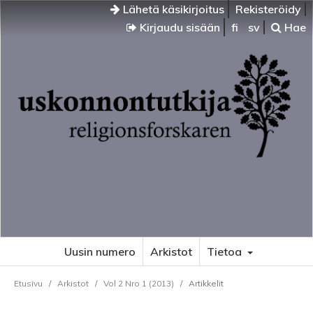
Lähetä käsikirjoitus
Rekisteröidy
Kirjaudu sisään
fi
sv
Hae
Uusin numero
Arkistot
Tietoa
Etusivu
/
Arkistot
/
Vol 2 Nro 1 (2013)
/
Artikkelit