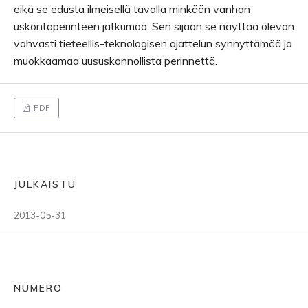
eikä se edusta ilmeisellä tavalla minkään vanhan
uskontoperinteen jatkumoa. Sen sijaan se näyttää olevan
vahvasti tieteellis-teknologisen ajattelun synnyttämää ja
muokkaamaa uususkonnollista perinnettä.
PDF
JULKAISTU
2013-05-31
NUMERO