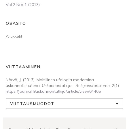
Vol 2 Nro 1 (2013)
OSASTO
Artikkelit
VIITTAAMINEN
Närvä, J. (2013). Maltillinen ufologia modernina
uskonnollisuutena.
Uskonnontutkija - Religionsforskaren
,
2
(1).
https://journal.fi/uskonnontutkija/article/view/64465
VIITTAUSMUODOT