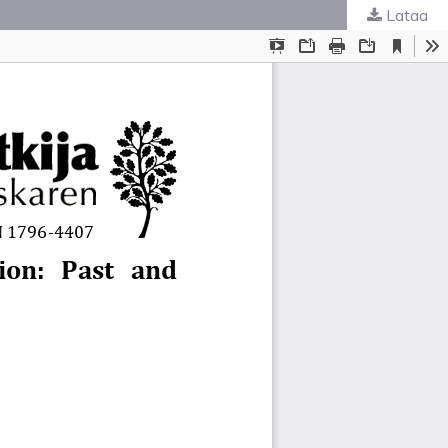
Lataa
ta
.