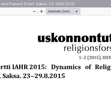
t and Present Erfurt, Saksa. 23‒29.8.2015
Palvelua ylläpitää
Tieteellisten seurain valtuuskun