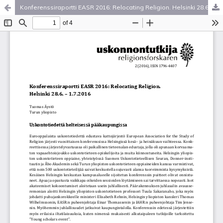
Konferenssiraportti EASR 2016: Relocating Religion. Helsinki 28.6. – 1.7.2016
Palvelua ylläpitää
Tieteellisten seurain valtuuskunta
.