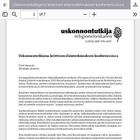
Uskonnontutkijana kriittisen eläintutkimuksen konferenssissa
Palvelua ylläpitää
Tieteellisten seurain valtuuskunta
.