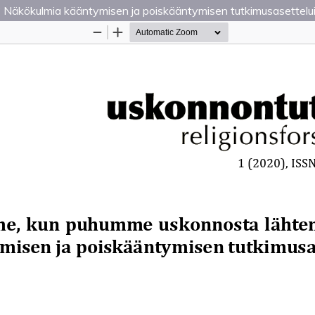
Näkökulmia kääntymisen ja poiskääntymisen tutkimusasettelui
Palvelua ylläpitää
Tieteellisten seurain valtuuskun