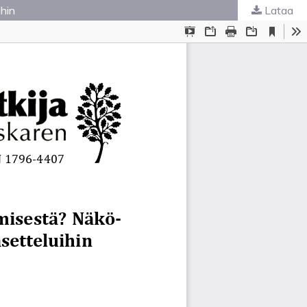
hin
Lataa
ta
.