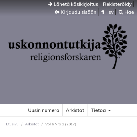
Lähetä käsikirjoitus
Rekisteröidy
Kirjaudu sisään
fi
sv
Hae
Uusin numero
Arkistot
Tietoa
Etusivu
/
Arkistot
/
Vol 6 Nro 2 (2017)