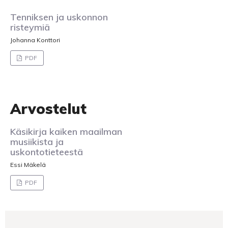
Tenniksen ja uskonnon
risteymiä
Johanna Konttori
PDF
Arvostelut
Käsikirja kaiken maailman
musiikista ja
uskontotieteestä
Essi Mäkelä
PDF