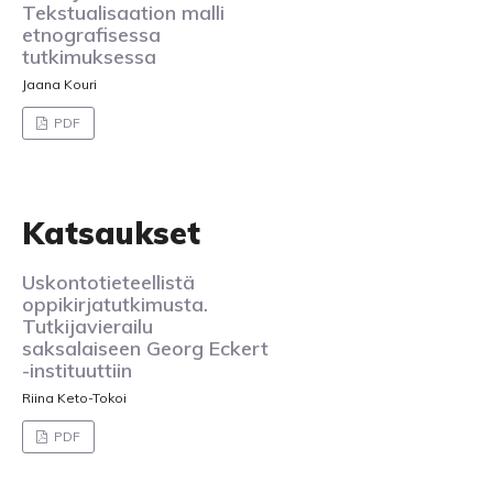
Tekstualisaation malli
etnografisessa
tutkimuksessa
Jaana Kouri
PDF
Katsaukset
Uskontotieteellistä
oppikirjatutkimusta.
Tutkijavierailu
saksalaiseen Georg Eckert
-instituuttiin
Riina Keto-Tokoi
PDF