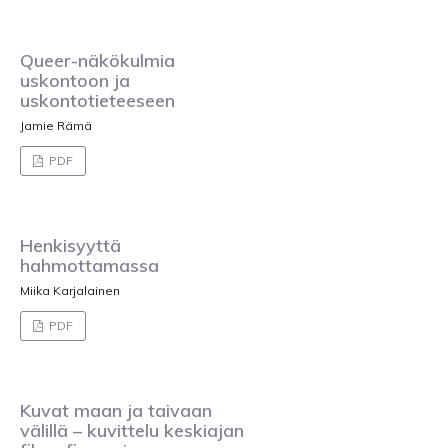
Queer-näkökulmia
uskontoon ja
uskontotieteeseen
Jamie Rämä
PDF
Henkisyyttä
hahmottamassa
Miika Karjalainen
PDF
Kuvat maan ja taivaan
välillä – kuvittelu keskiajan