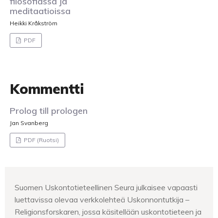
filosofiassa ja
meditaatioissa
Heikki Kråkström
PDF
Kommentti
Prolog till prologen
Jan Svanberg
PDF (Ruotsi)
Suomen Uskontotieteellinen Seura julkaisee vapaasti
luettavissa olevaa verkkolehteä Uskonnontutkija –
Religionsforskaren, jossa käsitellään uskontotieteen ja