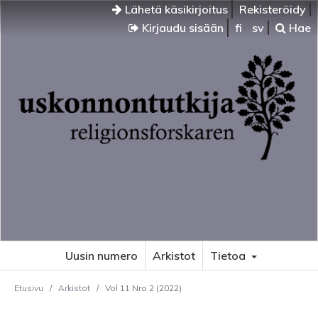
Lähetä käsikirjoitus
Rekisteröidy
Kirjaudu sisään
fi
sv
Hae
Uusin numero
Arkistot
Tietoa
Etusivu
/
Arkistot
/
Vol 11 Nro 2 (2022)