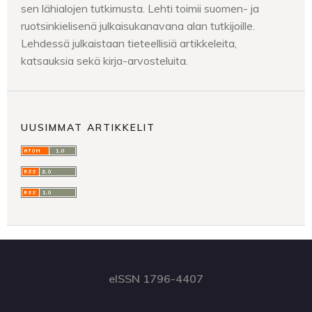
sen lähialojen tutkimusta. Lehti toimii suomen- ja
ruotsinkielisenä julkaisukanavana alan tutkijoille.
Lehdessä julkaistaan tieteellisiä artikkeleita,
katsauksia sekä kirja-arvosteluita.
UUSIMMAT ARTIKKELIT
eISSN 1796-4407