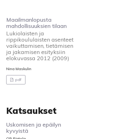
Maailmanlopusta
mahdollisuuksien tilaan
Lukiolaisten ja
rippikoululaisten asenteet
vaikuttamisen, tietämisen
ja jakamisen esityksiin
elokuvassa 2012 (2009)
Nina Maskulin
pdf
Katsaukset
Uskomisen ja epäilyn
kyvyistä
Olli Piirtola