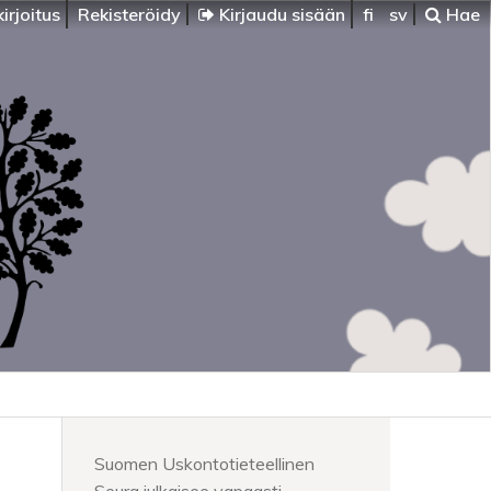
irjoitus
Rekisteröidy
Kirjaudu sisään
fi
sv
Hae
Suomen Uskontotieteellinen