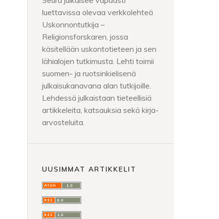
Seura julkaisee vapaasti
luettavissa olevaa verkkolehteä
Uskonnontutkija –
Religionsforskaren, jossa
käsitellään uskontotieteen ja sen
lähialojen tutkimusta. Lehti toimii
suomen- ja ruotsinkielisenä
julkaisukanavana alan tutkijoille.
Lehdessä julkaistaan tieteellisiä
artikkeleita, katsauksia sekä kirja-
arvosteluita.
UUSIMMAT ARTIKKELIT