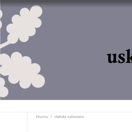
Etusivu
/
Vaihda salasana