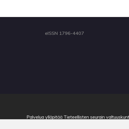
eISSN 1796-4407
Palvelua ylläpitää
Tieteellisten seurain valtuuskun