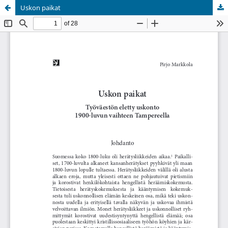
Uskon paikat
Palvelua ylläpitää
Tieteellisten seurain valtuuskunta
.