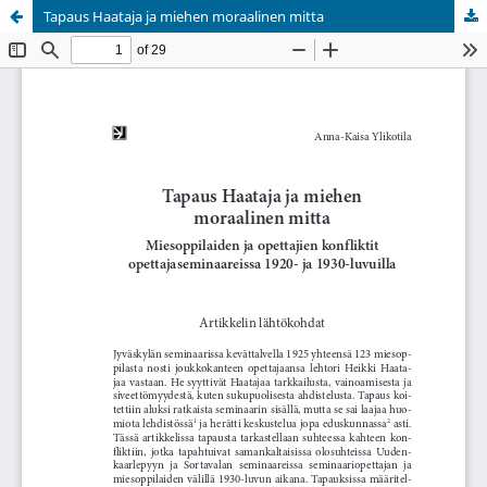
Tapaus Haataja ja miehen moraalinen mitta
Palvelua ylläpitää
Tieteellisten seurain valtuuskunta
.