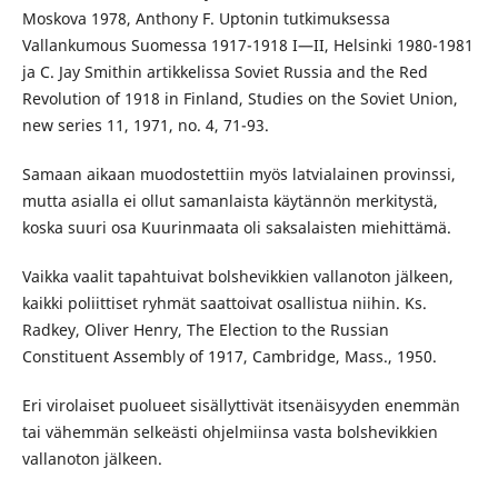
Moskova 1978, Anthony F. Uptonin tutkimuksessa
Vallankumous Suomessa 1917-1918 I—II, Helsinki 1980-1981
ja C. Jay Smithin artikkelissa Soviet Russia and the Red
Revolution of 1918 in Finland, Studies on the Soviet Union,
new series 11, 1971, no. 4, 71-93.
Samaan aikaan muodostettiin myös latvialainen provinssi,
mutta asialla ei ollut samanlaista käytännön merkitystä,
koska suuri osa Kuurinmaata oli saksalaisten miehittämä.
Vaikka vaalit tapahtuivat bolshevikkien vallanoton jälkeen,
kaikki poliittiset ryhmät saattoivat osallistua niihin. Ks.
Radkey, Oliver Henry, The Election to the Russian
Constituent Assembly of 1917, Cambridge, Mass., 1950.
Eri virolaiset puolueet sisällyttivät itsenäisyyden enemmän
tai vähemmän selkeästi ohjelmiinsa vasta bolshevikkien
vallanoton jälkeen.