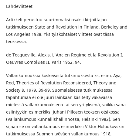
Lähdeviitteet
Artikkeli perustuu suurimmaksi osaksi kirjoittajan
tutkimukseen State and Revolution in Finland, Berkeley and
Los Angeles 1988. Yksityiskohtaiset viitteet ovat tässä
teoksessa.
de Tocqueville, Alexis, L'Ancien Regime et la Revolution I.
Oeuvres Compl&es II, Paris 1952, 94.
Vallankumouksia koskevasta tutkimuksesta ks. esim. Aya,
Rod, Theories of Revolution Reconsidered, Theory and
Society 8, 1979, 39-99. Suomalaisessa tutkimuksessa
tapahtumaa ei ole juuri lainkaan käsitelty vakavassa
mielessä vallankumouksena tai sen yrityksenä, vaikka sana
esiintyykin esimerkiksi Juhani Piilosen teoksen otsikossa
(Vallankumous kunnallishallinnossa, Helsinki 1982). Sen
sijaan se on vallankumous esimerkiksi Viktor Holodkovskin
tutkimuksessa Suomen työväen vallankumous 1918,