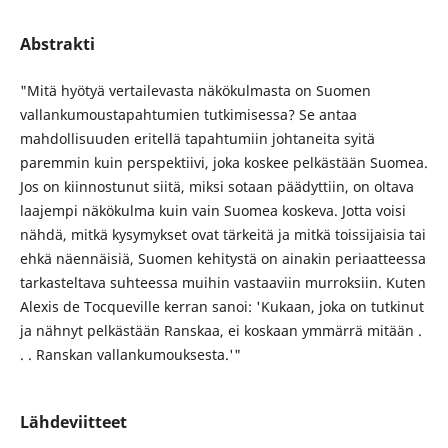
Abstrakti
"Mitä hyötyä vertailevasta näkökulmasta on Suomen
vallankumoustapahtumien tutkimisessa? Se antaa
mahdollisuuden eritellä tapahtumiin johtaneita syitä
paremmin kuin perspektiivi, joka koskee pelkästään Suomea.
Jos on kiinnostunut siitä, miksi sotaan päädyttiin, on oltava
laajempi näkökulma kuin vain Suomea koskeva. Jotta voisi
nähdä, mitkä kysymykset ovat tärkeitä ja mitkä toissijaisia tai
ehkä näennäisiä, Suomen kehitystä on ainakin periaatteessa
tarkasteltava suhteessa muihin vastaaviin murroksiin. Kuten
Alexis de Tocqueville kerran sanoi: 'Kukaan, joka on tutkinut
ja nähnyt pelkästään Ranskaa, ei koskaan ymmärrä mitään .
. . Ranskan vallankumouksesta.'"
Lähdeviitteet