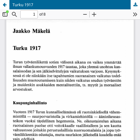
Turku 1917
Palvelua ylläpitää
Tieteellisten seurain valtuuskunta
.