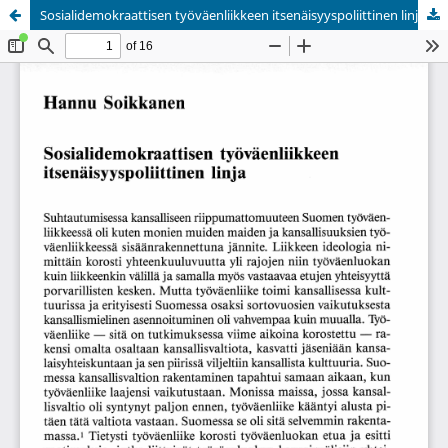
Sosialidemokraattisen työväenliikkeen itsenäisyyspoliittinen linja
Palvelua ylläpitää
Tieteellisten seurain valtuuskunta
.