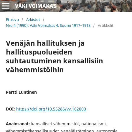
Etusivu
/
Arkistot
/
Nro 4 (1990): Väki Voimakas 4. Suomi 1917–1918
/
Artikkelit
Venäjän hallituksen ja
hallituspuolueiden
suhtautuminen kansallisiin
vähemmistöihin
Pertti Luntinen
DOI:
https://doi.org/10.55286/vv.162000
Avainsanat:
kansalliset vähemmistöt, nationalismi,
vähemmistökansallisuudet, venäläistäminen, autonomia,