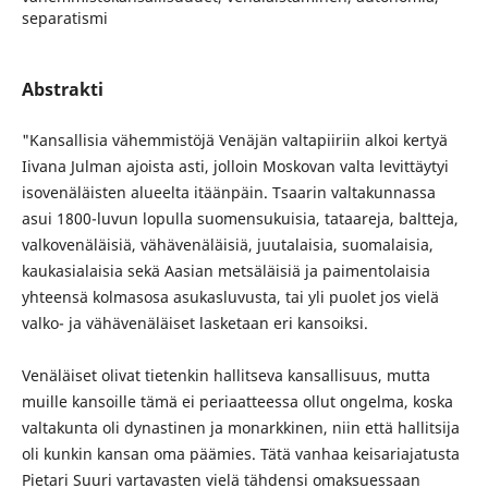
separatismi
Abstrakti
"Kansallisia vähemmistöjä Venäjän valtapiiriin alkoi kertyä
Iivana Julman ajoista asti, jolloin Moskovan valta levittäytyi
isovenäläisten alueelta itäänpäin. Tsaarin valtakunnassa
asui 1800-luvun lopulla suomensukuisia, tataareja, baltteja,
valkovenäläisiä, vähävenäläisiä, juutalaisia, suomalaisia,
kaukasialaisia sekä Aasian metsäläisiä ja paimentolaisia
yhteensä kolmasosa asukasluvusta, tai yli puolet jos vielä
valko- ja vähävenäläiset lasketaan eri kansoiksi.
Venäläiset olivat tietenkin hallitseva kansallisuus, mutta
muille kansoille tämä ei periaatteessa ollut ongelma, koska
valtakunta oli dynastinen ja monarkkinen, niin että hallitsija
oli kunkin kansan oma päämies. Tätä vanhaa keisariajatusta
Pietari Suuri vartavasten vielä tähdensi omaksuessaan