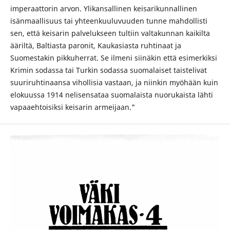
imperaattorin arvon. Ylikansallinen keisarikunnallinen
isänmaallisuus tai yhteenkuuluvuuden tunne mahdollisti
sen, että keisarin palvelukseen tultiin valtakunnan kaikilta
ääriltä, Baltiasta paronit, Kaukasiasta ruhtinaat ja
Suomestakin pikkuherrat. Se ilmeni siinäkin että esimerkiksi
Krimin sodassa tai Turkin sodassa suomalaiset taistelivat
suuriruhtinaansa vihollisia vastaan, ja niinkin myöhään kuin
elokuussa 1914 nelisensataa suomalaista nuorukaista lähti
vapaaehtoisiksi keisarin armeijaan."