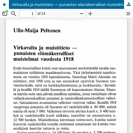
Virkavalta ja muistitieto — punaisten elämäkerralliset muistelmat vuodesta 1918
Palvelua ylläpitää
Tieteellisten seurain valtuuskunta
.