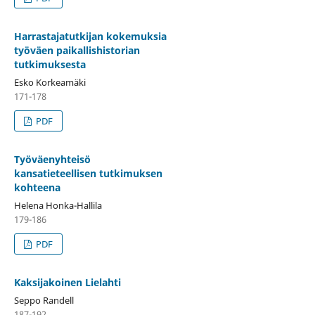
Harrastajatutkijan kokemuksia
työväen paikallishistorian
tutkimuksesta
Esko Korkeamäki
171-178
PDF
Työväenyhteisö
kansatieteellisen tutkimuksen
kohteena
Helena Honka-Hallila
179-186
PDF
Kaksijakoinen Lielahti
Seppo Randell
187-192