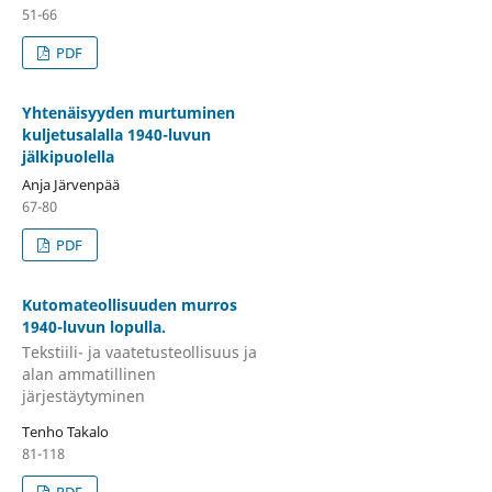
51-66
PDF
Yhtenäisyyden murtuminen
kuljetusalalla 1940-luvun
jälkipuolella
Anja Järvenpää
67-80
PDF
Kutomateollisuuden murros
1940-luvun lopulla.
Tekstiili- ja vaatetusteollisuus ja
alan ammatillinen
järjestäytyminen
Tenho Takalo
81-118