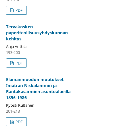
PDF
Tervakosken
paperiteollisuusyhdyskunnan
kehitys
Anja Anttila
193-200
PDF
Elämänmuodon muutokset
Imatran Niskalammin ja
Rantakasarmien asuntoalueilla
1896-1986
Kyösti Kultanen
201-213
PDF