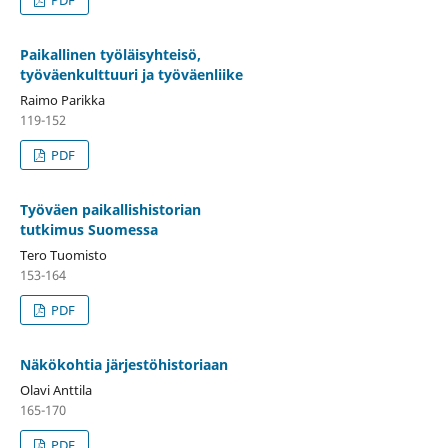
PDF
Paikallinen työläisyhteisö,
työväenkulttuuri ja työväenliike
Raimo Parikka
119-152
PDF
Työväen paikallishistorian
tutkimus Suomessa
Tero Tuomisto
153-164
PDF
Näkökohtia järjestöhistoriaan
Olavi Anttila
165-170
PDF