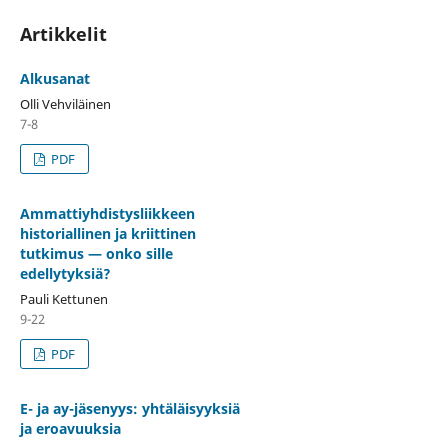
Artikkelit
Alkusanat
Olli Vehviläinen
7-8
PDF
Ammattiyhdistysliikkeen
historiallinen ja kriittinen
tutkimus — onko sille
edellytyksiä?
Pauli Kettunen
9-22
PDF
E- ja ay-jäsenyys: yhtäläisyyksiä
ja eroavuuksia