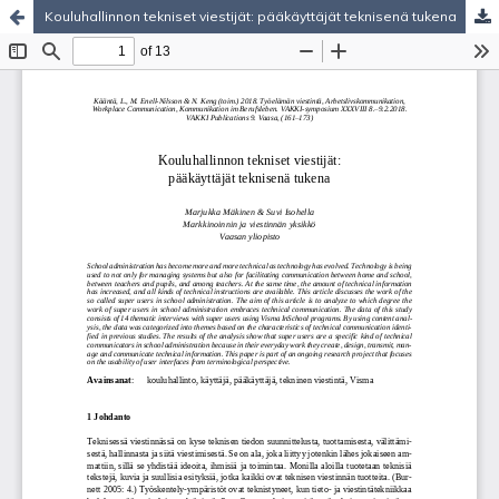
Kouluhallinnon tekniset viestijät: pääkäyttäjät teknisenä tukena
Hosted by
the Federation of Finnish Learned Societies
.