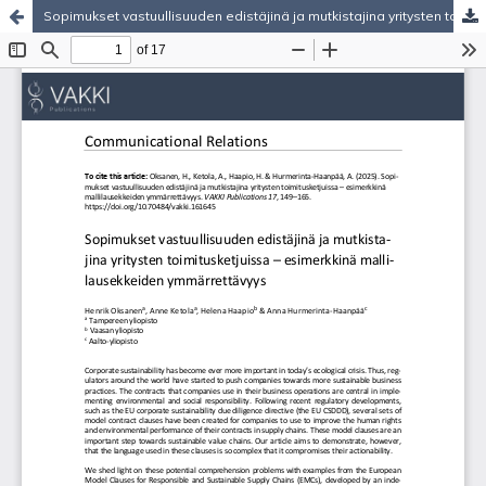
Sopimukset vastuullisuuden edistäjinä ja mutkistajina yritysten toimitusketjuissa – esimerkkinä mallilausekkeiden ymmärrettävyys
Hosted by
the Federation of Finnish Learned Societies
.