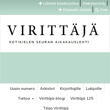
Lähetä käsikirjoitus
Rekisteröidy
Kirjaudu sisään
Hae
Uusin numero
Arkistot
Kirjoittajille
Lukijoille
Tietoa
Virittäjä-blogi
Virittäjä 125
Tilaa Virittäjä