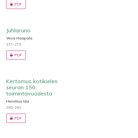
PDF
Juhlaruno
Vesa Haapala
277–279
PDF
Kertomus kotikielen
seuran 150.
toimintavuodesta
Henritius Ida
280–283
PDF