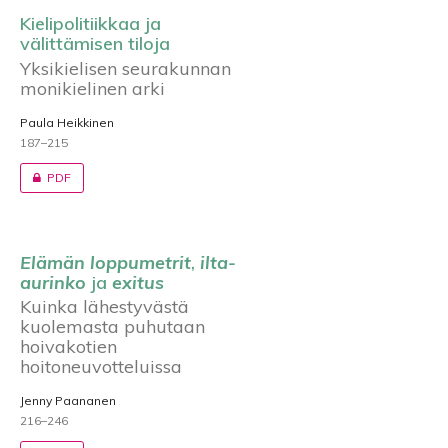
Kielipolitiikkaa ja
välittämisen tiloja
Yksikielisen seurakunnan
monikielinen arki
Paula Heikkinen
187–215
PDF
Elämän loppumetrit
,
ilta-
aurinko
ja
exitus
Kuinka lähestyvästä
kuolemasta puhutaan
hoivakotien
hoitoneuvotteluissa
Jenny Paananen
216–246