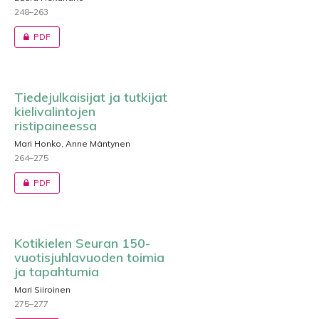
248–263
PDF
Tiedejulkaisijat ja tutkijat
kielivalintojen
ristipaineessa
Mari Honko, Anne Mäntynen
264–275
PDF
Kotikielen Seuran 150-
vuotisjuhlavuoden toimia
ja tapahtumia
Mari Siiroinen
275–277