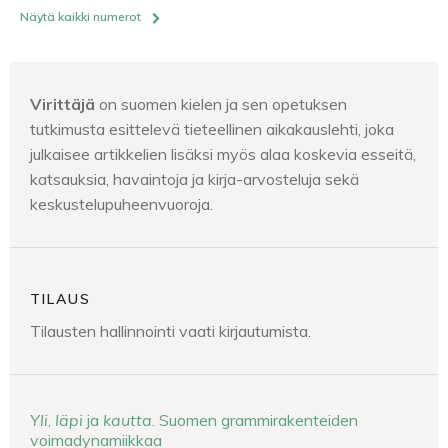
Näytä kaikki numerot
Virittäjä
on suomen kielen ja sen opetuksen
tutkimusta esittelevä tieteellinen aikakauslehti, joka
julkaisee artikkelien lisäksi myös alaa koskevia esseitä,
katsauksia, havaintoja ja kirja-arvosteluja sekä
keskustelupuheenvuoroja.
TILAUS
Tilausten hallinnointi vaati kirjautumista.
Yli
,
läpi
ja
kautta
. Suomen grammirakenteiden
voimadynamiikkaa