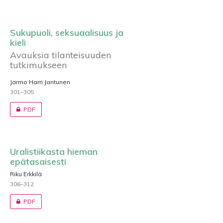
Sukupuoli, seksuaalisuus ja
kieli
Avauksia tilanteisuuden
tutkimukseen
Jarmo Harri Jantunen
301–305
PDF
Uralistiikasta hieman
epätasaisesti
Riku Erkkilä
306–312
PDF