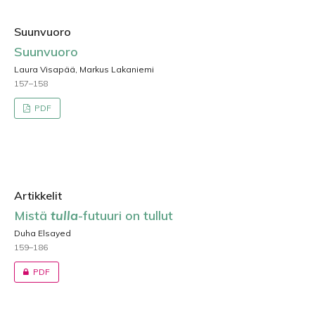
Suunvuoro
Suunvuoro
Laura Visapää, Markus Lakaniemi
157–158
PDF
Artikkelit
Mistä
tulla
-futuuri on tullut
Duha Elsayed
159–186
PDF