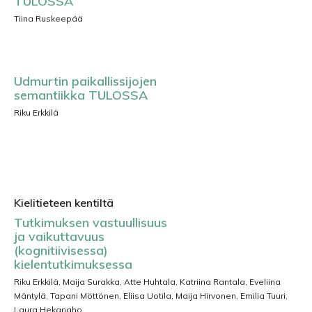
TULOSSA
Tiina Ruskeepää
Udmurtin paikallissijojen
semantiikka TULOSSA
Riku Erkkilä
Kielitieteen kentiltä
Tutkimuksen vastuullisuus
ja vaikuttavuus
(kognitiivisessa)
kielentutkimuksessa
Riku Erkkilä, Maija Surakka, Atte Huhtala, Katriina Rantala, Eveliina
Mäntylä, Tapani Möttönen, Eliisa Uotila, Maija Hirvonen, Emilia Tuuri,
Laura Hekanaho