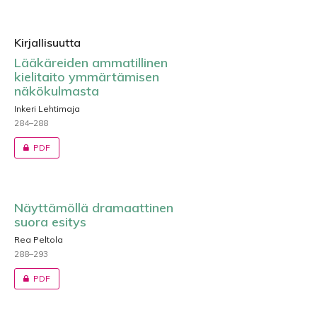
Kirjallisuutta
Lääkäreiden ammatillinen
kielitaito ymmärtämisen
näkökulmasta
Inkeri Lehtimaja
284–288
PDF
Näyttämöllä dramaattinen
suora esitys
Rea Peltola
288–293
PDF