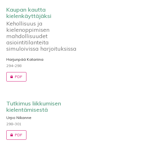
Kaupan kautta
kielenkäyttäjäksi
Kehollisuus ja
kielenoppimisen
mahdollisuudet
asiointitilanteita
simuloivissa harjoituksissa
Harjunpää Katariina
294–298
PDF
Tutkimus liikkumisen
kielentämisestä
Urpo Nikanne
298–301
PDF