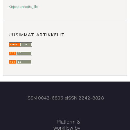
Kirjastonhoitajille
UUSIMMAT ARTIKKELIT
ISSN 0042-6806 eISSN 2242-8828