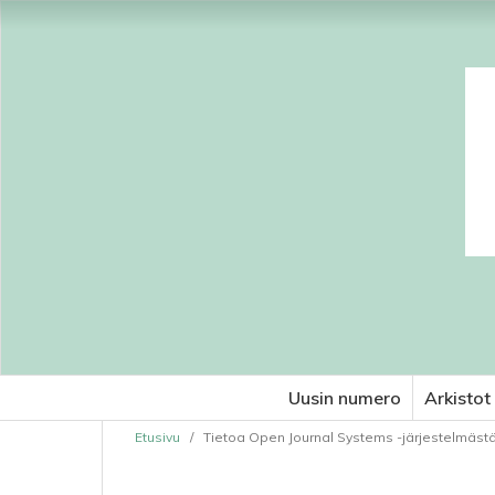
Uusin numero
Arkistot
Etusivu
/
Tietoa Open Journal Systems -järjestelmäst