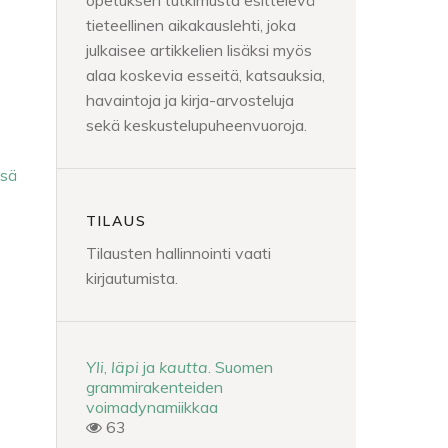
opetuksen tutkimusta esittelevä
tieteellinen aikakauslehti, joka
julkaisee artikkelien lisäksi myös
alaa koskevia esseitä, katsauksia,
havaintoja ja kirja-arvosteluja
sekä keskustelupuheenvuoroja.
sä
TILAUS
Tilausten hallinnointi vaati
kirjautumista.
Yli
,
läpi
ja
kautta
. Suomen
grammirakenteiden
voimadynamiikkaa
63