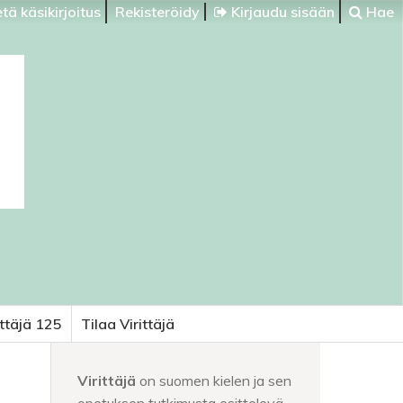
tä käsikirjoitus
Rekisteröidy
Kirjaudu sisään
Hae
ittäjä 125
Tilaa Virittäjä
Virittäjä
on suomen kielen ja sen