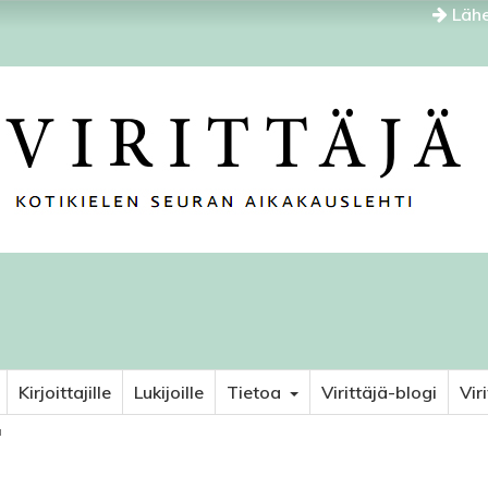
Lähe
Kirjoittajille
Lukijoille
Tietoa
Virittäjä-blogi
Vir
ä