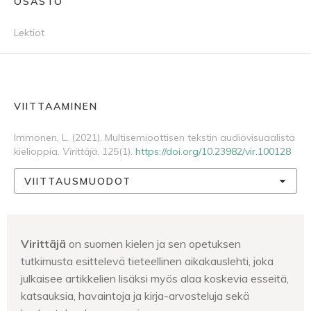
OSASTO
Lektiot
VIITTAAMINEN
Immonen, L. (2021). Multisemioottisen tekstin audiovisuaalista
kielioppia.
Virittäjä
,
125
(1).
https://doi.org/10.23982/vir.100128
VIITTAUSMUODOT
Virittäjä
on suomen kielen ja sen opetuksen
tutkimusta esittelevä tieteellinen aikakauslehti, joka
julkaisee artikkelien lisäksi myös alaa koskevia esseitä,
katsauksia, havaintoja ja kirja-arvosteluja sekä