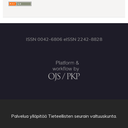
ISSN 0042-6806 eISSN 2242-8828
Palvelua ylläpitää
Tieteellisten seurain valtuuskunta
.