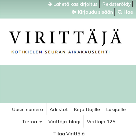
Lähetä käsikirjoitus
Rekisteröidy
Kirjaudu sisään
Hae
Uusin numero
Arkistot
Kirjoittajille
Lukijoille
Tietoa
Virittäjä-blogi
Virittäjä 125
Tilaa Virittäjä