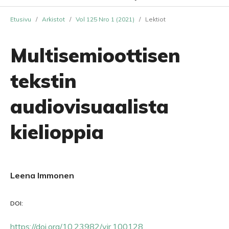
Etusivu
/
Arkistot
/
Vol 125 Nro 1 (2021)
/
Lektiot
Multisemioottisen
tekstin
audiovisuaalista
kielioppia
Leena Immonen
DOI:
https://doi.org/10.23982/vir.100128