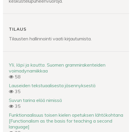
keskustelupuheenvuoroja.
TILAUS
Tilausten hallinnointi vaati kirjautumista.
Yli
,
läpi
ja
kautta
. Suomen grammirakenteiden
voimadynamiikkaa
58
Lauseiden tekstuaalisesta jäsennyksestä
35
Suvun tarina elää nimissä
35
Funktionaalisuus toisen kielen opetuksen lähtökohtana
[Functionalism as the basis for teaching a second
language]