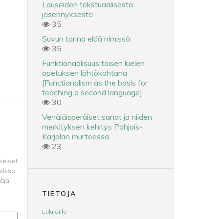
Lauseiden tekstuaalisesta
jäsennyksestä
35
Suvun tarina elää nimissä
35
Funktionaalisuus toisen kielen
opetuksen lähtökohtana
[Functionalism as the basis for
teaching a second language]
30
Venäläisperäiset sanat ja niiden
merkityksen kehitys Pohjois-
Karjalan murteessa
23
keiset
sissa
täjä
,
TIETOJA
Lukijoille