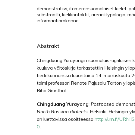
demonstratiivi, itämerensuomalaiset kielet, p
substraatti, kielikontaktit, areaalitypologia, m
informaatiorakenne
Abstrakti
Chingduang Yurayongin suomalais-ugrilaisen k
kuuluva väitöskirja tarkastettiin Helsingin yli
tiedekunnanssa lauantaina 14. marraskuuta 2
toimi professori Renate Pajusalu Tarton yliop
Riho Grünthal.
Chingduang Yurayong
:
Postposed demonstr
North Russian dialects
. Helsinki: Helsingin y
on luettavissa osoitteessa
http://urn.fi/URN
0
.