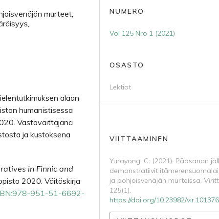
NUMERO
ohjoisvenäjän murteet,
ääräisyys,
Vol 125 Nro 1 (2021)
OSASTO
Lektiot
ielentutkimuksen alaan
opiston humanistisessa
020. Vastaväittäjänä
istosta ja kustoksena
VIITTAAMINEN
Yurayong, C. (2021). Pääsanan jäl
atives in Finnic and
demonstratiivit itämerensuomalai
liopisto 2020. Väitöskirja
ja pohjoisvenäjän murteissa.
Virit
125
(1).
:ISBN:978-951-51-6692-
https://doi.org/10.23982/vir.101376