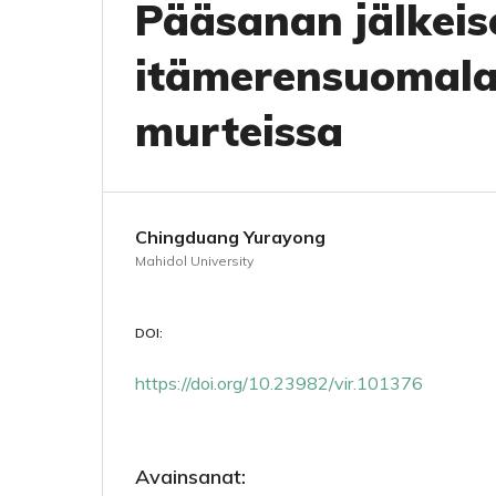
Pääsanan jälkeis
itämerensuomalai
murteissa
Chingduang Yurayong
Mahidol University
DOI:
https://doi.org/10.23982/vir.101376
Avainsanat: