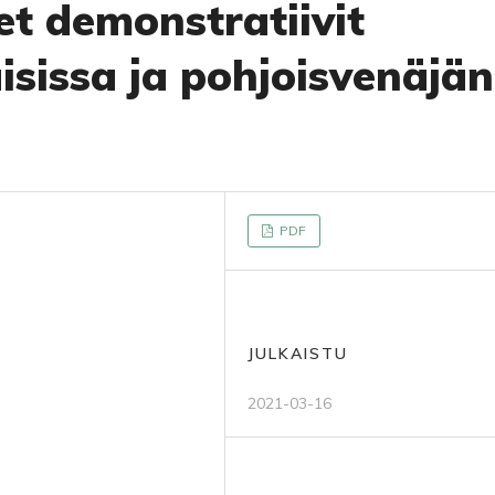
et demonstratiivit
sissa ja pohjoisvenäjän
PDF
JULKAISTU
2021-03-16