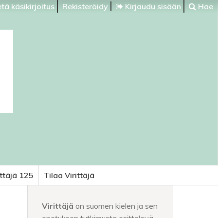
tä käsikirjoitus
Rekisteröidy
Kirjaudu sisään
Hae
ittäjä 125
Tilaa Virittäjä
Virittäjä
on suomen kielen ja sen