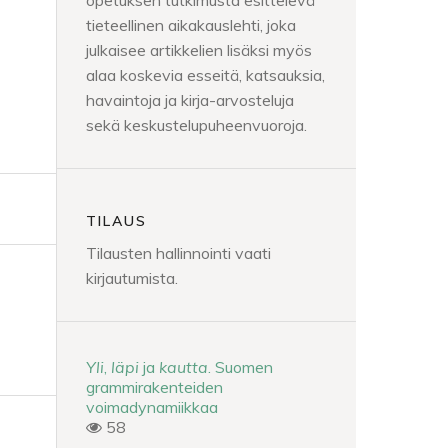
opetuksen tutkimusta esittelevä
tieteellinen aikakauslehti, joka
julkaisee artikkelien lisäksi myös
alaa koskevia esseitä, katsauksia,
havaintoja ja kirja-arvosteluja
sekä keskustelupuheenvuoroja.
TILAUS
Tilausten hallinnointi vaati
kirjautumista.
Yli
,
läpi
ja
kautta
. Suomen
grammirakenteiden
voimadynamiikkaa
58