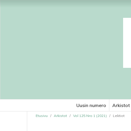
Uusin numero
Arkistot
Etusivu
/
Arkistot
/
Vol 125 Nro 1 (2021)
/
Lektiot