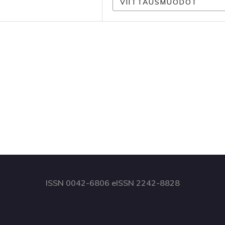
VIITTAUSMUODOT
ISSN 0042-6806 eISSN 2242-8828